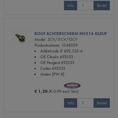
Info
Bestel
BOUT ACHTERSCHERM M5X16 GLEUF
Model
2CV/11CV/15CV
Productnummer
1548059
Artikelcode JF
692.533-A
OE Citroën
692533
OE Peugeot
692533
Codes
692533
Maten
[PW 8]
€ 1,20
(€ 0,99 excl. btw)
Info
Bestel