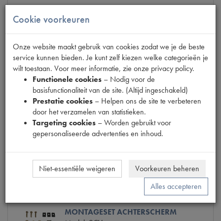
€ 0,24
(€ 0,20 excl. btw)
Cookie voorkeuren
Info
Bestel
Onze website maakt gebruik van cookies zodat we je de beste
service kunnen bieden. Je kunt zelf kiezen welke categorieën je
wilt toestaan. Voor meer informatie, zie onze privacy policy.
Functionele cookies
– Nodig voor de
PARKER PLAAT ACHTERSCHERM
basisfunctionaliteit van de site. (Altijd ingeschakeld)
Model
2CV
Prestatie cookies
– Helpen ons de site te verbeteren
Productnummer
1540007
door het verzamelen van statistieken.
Maten
[PW6]
Targeting cookies
– Worden gebruikt voor
gepersonaliseerde advertenties en inhoud.
€ 0,92
(€ 0,76 excl. btw)
Info
Bestel
Niet-essentiële weigeren
Voorkeuren beheren
Alles accepteren
MONTAGESET ACHTERSCHERM