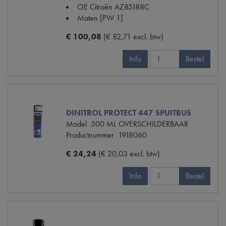
OE Citroën
AZ85188C
Maten
[PW 1]
€ 100,08
(€ 82,71 excl. btw)
Info
Bestel
DINITROL PROTECT 447 SPUITBUS
Model
500 ML OVERSCHILDERBAAR
Productnummer
1918060
€ 24,24
(€ 20,03 excl. btw)
Info
Bestel