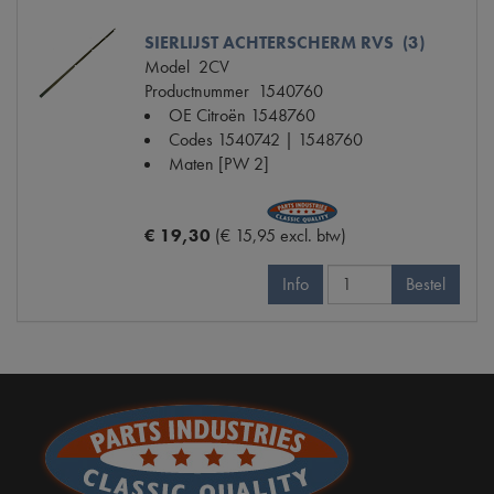
SIERLIJST ACHTERSCHERM RVS (3)
Model
2CV
Productnummer
1540760
OE Citroën
1548760
Codes
1540742 | 1548760
Maten
[PW 2]
€ 19,30
(€ 15,95 excl. btw)
Info
Bestel