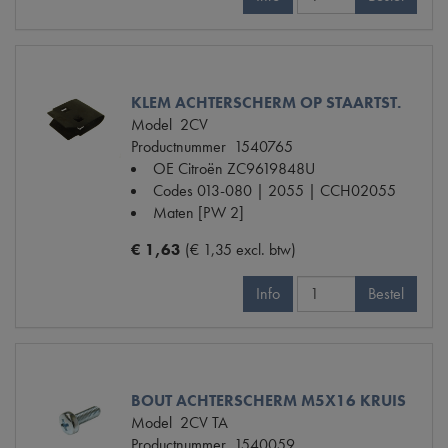
KLEM ACHTERSCHERM OP STAARTST.
Model
2CV
Productnummer
1540765
OE Citroën
ZC9619848U
Codes
013-080 | 2055 | CCH02055
Maten
[PW 2]
€ 1,63
(€ 1,35 excl. btw)
Info
Bestel
BOUT ACHTERSCHERM M5X16 KRUIS
Model
2CV TA
Productnummer
1540059