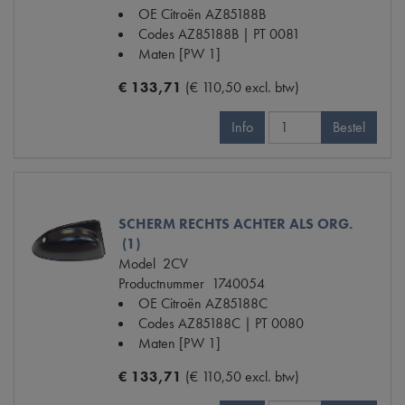
OE Citroën
AZ85188B
Codes
AZ85188B | PT 0081
Maten
[PW 1]
€ 133,71
(€ 110,50 excl. btw)
Info
Bestel
SCHERM RECHTS ACHTER ALS ORG.
(1)
Model
2CV
Productnummer
1740054
OE Citroën
AZ85188C
Codes
AZ85188C | PT 0080
Maten
[PW 1]
€ 133,71
(€ 110,50 excl. btw)