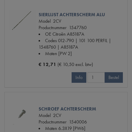
SIERLIJST ACHTERSCHERM ALU
Model
2CV
Productnummer
1547760
OE Citroën
A85187A
Codes
012-790 | 101 100 PERFIL |
1548760 | A85187A
Maten
[PW 2]
€ 12,71
(€ 10,50 excl. btw)
Info
Bestel
SCHROEF ACHTERSCHERM
Model
2CV
Productnummer
1540006
Maten
6.3X19 [PW6]