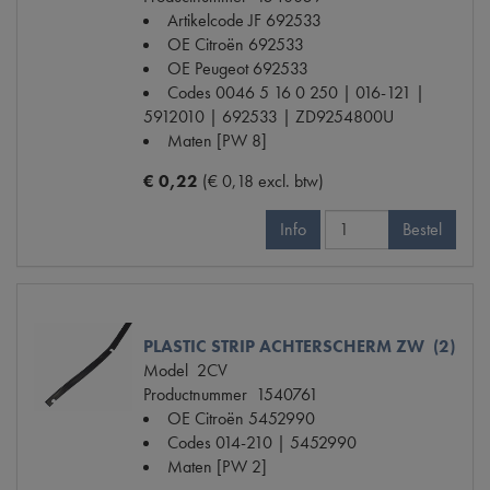
Artikelcode JF
692533
OE Citroën
692533
OE Peugeot
692533
Codes
0046 5 16 0 250 | 016-121 |
5912010 | 692533 | ZD9254800U
Maten
[PW 8]
€ 0,22
(€ 0,18 excl. btw)
Info
Bestel
PLASTIC STRIP ACHTERSCHERM ZW (2)
Model
2CV
Productnummer
1540761
OE Citroën
5452990
Codes
014-210 | 5452990
Maten
[PW 2]