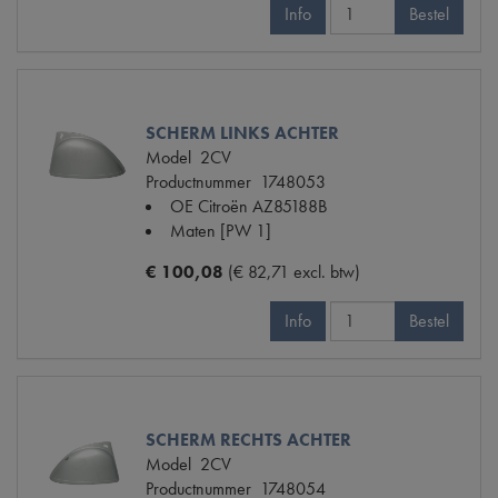
Info
Bestel
SCHERM LINKS ACHTER
Model
2CV
Productnummer
1748053
OE Citroën
AZ85188B
Maten
[PW 1]
€ 100,08
(€ 82,71 excl. btw)
Info
Bestel
SCHERM RECHTS ACHTER
Model
2CV
Productnummer
1748054