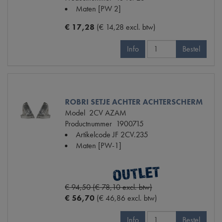
Maten
[PW 2]
€ 17,28
(€ 14,28 excl. btw)
Info
Bestel
ROBRI SETJE ACHTER ACHTERSCHERM
Model
2CV AZAM
Productnummer
1900715
Artikelcode JF
2CV.235
Maten
[PW-1]
€ 94,50 (€ 78,10 excl. btw)
€ 56,70
(€ 46,86 excl. btw)
Info
Bestel