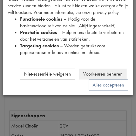
service kunnen bieden. Je kunt zelf kiezen welke categorieën je
wilt toestaan. Voor meer informatie, zie onze privacy policy.
Functionele cookies
– Nodig voor de
Productnummer
basisfunctionaliteit van de site. (Altijd ingeschakeld)
1540003
Prestatie cookies
– Helpen ons de site te verbeteren
door het verzamelen van statistieken.
Prijs
Targeting cookies
– Worden gebruikt voor
€
6
,
59
(
€
5
,
45
excl. btw
)
gepersonaliseerde advertenties en inhoud.
Bestel
Niet-essentiële weigeren
Voorkeuren beheren
Alles accepteren
Specificaties
Omschrijving
Eigenschappen
Model Citroën
2CV
Codes
16009 | 2CV16009