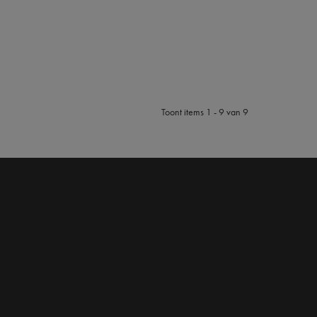
Toont items
1 - 9
van
9