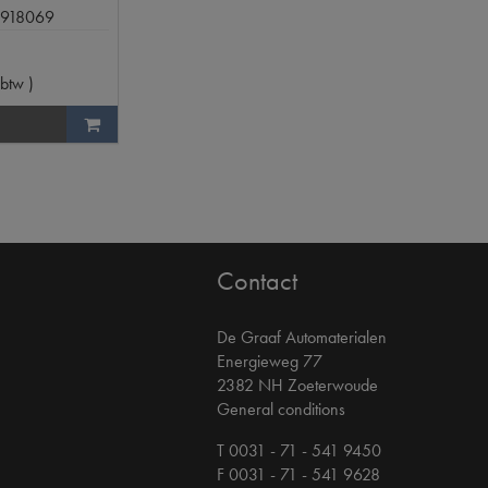
1918069
 btw
)
Contact
De Graaf Automaterialen
Energieweg 77
2382 NH Zoeterwoude
General conditions
T 0031 - 71 - 541 9450
F 0031 - 71 - 541 9628