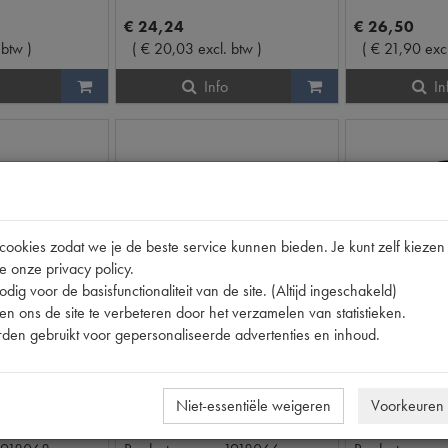
€
24
,
24
€
26
,
50
 btw
)
(
€
20
,
03
excl. btw
)
(
€
21
,
90
exc
Info
In
okies zodat we je de beste service kunnen bieden. Je kunt zelf kiezen 
e onze privacy policy.
dig voor de basisfunctionaliteit van de site. (Altijd ingeschakeld)
n ons de site te verbeteren door het verzamelen van statistieken.
den gebruikt voor gepersonaliseerde advertenties en inhoud.
1000 ML
1000 ML
TALLIC FLES
DINITROL ML FLES
DINITROL 1
Niet-essentiële weigeren
Voorkeuren
op voorraad
op voorraa