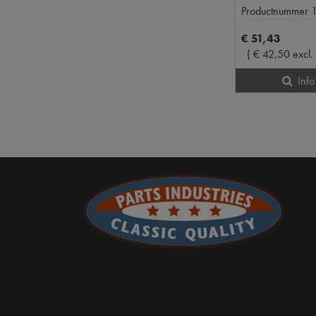
Productnummer
€
51
,
43
(
€
42
,
50
excl.
Info