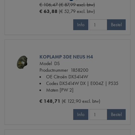
€ 106,47 (€ 87,99 excl. btw)
€ 63,88
(€ 52,79 excl. btw)
Info
Bestel
KOPLAMP 3DE NEUS H4
Model
DS
Productnummer
1858200
OE Citroën
DX5414W
Codes
DX5414W DX | E004Z | P535
Maten
[PW 2]
€ 148,71
(€ 122,90 excl. btw)
Info
Bestel