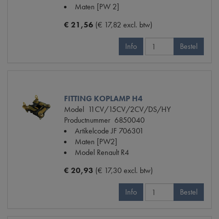
Maten
[PW 2]
€ 21,56
(€ 17,82 excl. btw)
Info
Bestel
FITTING KOPLAMP H4
Model
11CV/15CV/2CV/DS/HY
Productnummer
6850040
Artikelcode JF
706301
Maten
[PW2]
Model Renault
R4
€ 20,93
(€ 17,30 excl. btw)
Info
Bestel