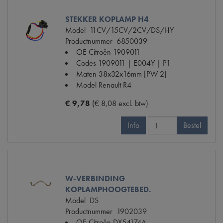
STEKKER KOPLAMP H4
Model
11CV/15CV/2CV/DS/HY
Productnummer
6850039
OE Citroën
1909011
Codes
1909011 | E004Y | P1
Maten
38x32x16mm [PW 2]
Model Renault
R4
€ 9,78
(€ 8,08 excl. btw)
Info
Bestel
W-VERBINDING
KOPLAMPHOOGTEBED.
Model
DS
Productnummer
1902039
OE Citroën
DX54174A