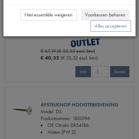
Model
DS -67
Productnummer
1800064
Niet-essentiële weigeren
Voorkeuren beheren
OE Citroën
DS5751Q
Maten
[PW1]
Alles accepteren
€ 67,19 (€ 55,53 excl. btw)
€ 40,32
(€ 33,32 excl. btw)
Info
Bestel
AFSTELKNOP HOOGTEBEDIENING
Model
DS
Productnummer
1850196
OE Citroën
DX54186
Maten
[PW 2]