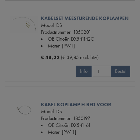
KABELSET MEESTURENDE KOPLAMPEN
Model
DS
Productnummer
1850201
OE Citroën
DX541142C
Maten
[PW1]
€ 48,22
(€ 39,85 excl. btw)
Info
Bestel
KABEL KOPLAMP H.BED.VOOR
Model
DS
Productnummer
1850197
OE Citroën
DX541-61
Maten
[PW 1]