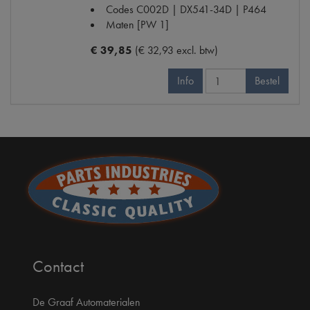
Codes
C002D | DX541-34D | P464
Maten
[PW 1]
€ 39,85
(€ 32,93 excl. btw)
Info
Bestel
Contact
De Graaf Automaterialen