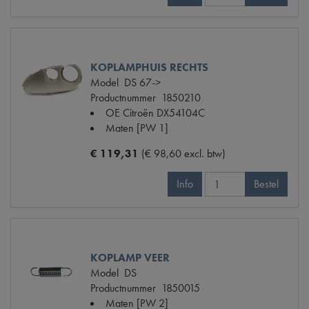
KOPLAMPHUIS RECHTS
Model
DS 67->
Productnummer
1850210
OE Citroën
DX54104C
Maten
[PW 1]
€ 119,31
(€ 98,60 excl. btw)
Info
Bestel
KOPLAMP VEER
Model
DS
Productnummer
1850015
Maten
[PW 2]