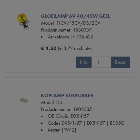
GLOEILAMP 6V 40/45W GEEL
Model
11CV/15CV/DS/2CV
Productnummer
1880337
Artikelcode JF
706.422
€ 4,50
(€ 3,72 excl. btw)
Info
Bestel
KOPLAMP STELRUBBER
Model
DS
Productnummer
1902035
OE Citroën
DX54157
Codes
DX541-57 | DX54157 | E005C
Maten
[PW 2]