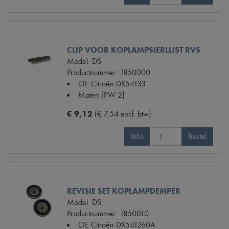
CLIP VOOR KOPLAMPSIERLIJST RVS
Model
DS
Productnummer
1850000
OE Citroën
DX54133
Maten
[PW 2]
€ 9,12
(€ 7,54 excl. btw)
Info
Bestel
REVISIE SET KOPLAMPDEMPER
Model
DS
Productnummer
1850010
OE Citroën
DX541260A