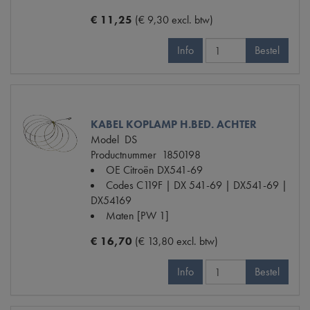
€ 11,25
(€ 9,30 excl. btw)
Info
Bestel
KABEL KOPLAMP H.BED. ACHTER
Model
DS
Productnummer
1850198
OE Citroën
DX541-69
Codes
C119F | DX 541-69 | DX541-69 |
DX54169
Maten
[PW 1]
€ 16,70
(€ 13,80 excl. btw)
Info
Bestel