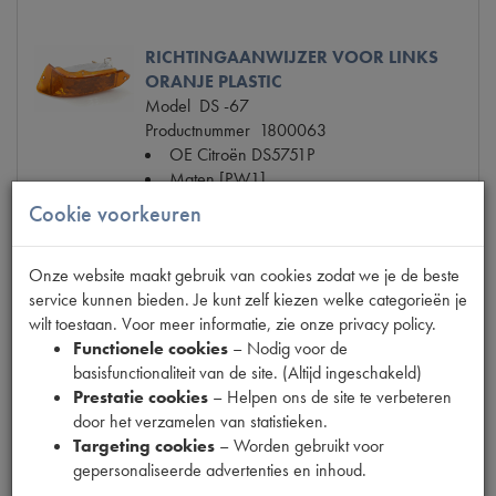
RICHTINGAANWIJZER VOOR LINKS
ORANJE PLASTIC
Model
DS -67
Productnummer
1800063
OE Citroën
DS5751P
Maten
[PW1]
Cookie voorkeuren
€ 67,19 (€ 55,53 excl. btw)
Onze website maakt gebruik van cookies zodat we je de beste
€ 40,32
(€ 33,32 excl. btw)
service kunnen bieden. Je kunt zelf kiezen welke categorieën je
wilt toestaan. Voor meer informatie, zie onze privacy policy.
Info
Bestel
Functionele cookies
– Nodig voor de
basisfunctionaliteit van de site. (Altijd ingeschakeld)
Prestatie cookies
– Helpen ons de site te verbeteren
door het verzamelen van statistieken.
Targeting cookies
– Worden gebruikt voor
RICHTINGAANWIJZER VOOR RECHTS
gepersonaliseerde advertenties en inhoud.
ORANJE PLASTIC