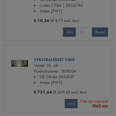
Codes
C118A | DX54174A
Maten
[PW1]
€ 10,56
(€ 8,73 excl. btw)
Info
Bestel
VERSTRALERSET CIBIE
Model
DS -68
Productnummer
1858204
OE Citroën
DS54107
Maten
[PW1]
€ 737,64
(€ 609,62 excl. btw)
Niet op voorraad
Info
Mail ons