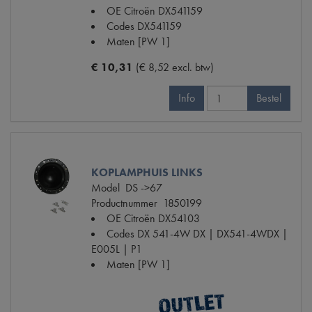
OE Citroën
DX541159
Codes
DX541159
Maten
[PW 1]
€ 10,31
(€ 8,52 excl. btw)
Info
Bestel
KOPLAMPHUIS LINKS
Model
DS ->67
Productnummer
1850199
OE Citroën
DX54103
Codes
DX 541-4W DX | DX541-4WDX |
E005L | P1
Maten
[PW 1]