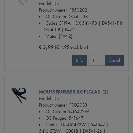
Model
DS
Productnummer
1850202
OE Citroën
DX541-118
Codes
C119A | DX 541-118 | DX541-118
| DX541118 | P472
Maten
[PW 2]
€ 5,99
(€ 4,95 excl. btw)
Info
Bestel
MOUSSERUBBER KOPLGLAS (2)
Model
DS
Productnummer
1902033
OE Citroën
5416472W
OE Peugeot
541647
Codes
1D5416472W | 541647 |
5416472W | C001B | DX541-26 |