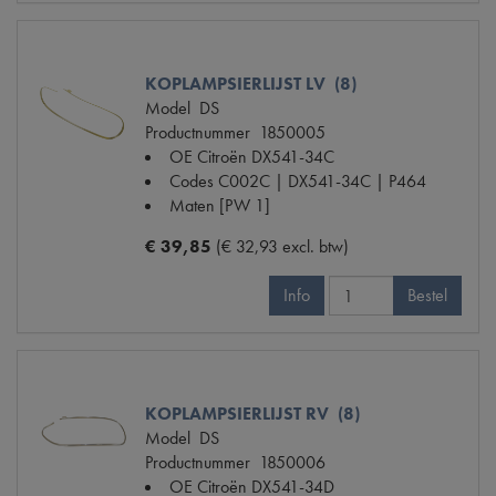
KOPLAMPSIERLIJST LV (8)
Model
DS
Productnummer
1850005
OE Citroën
DX541-34C
Codes
C002C | DX541-34C | P464
Maten
[PW 1]
€ 39,85
(€ 32,93 excl. btw)
Info
Bestel
KOPLAMPSIERLIJST RV (8)
Model
DS
Productnummer
1850006
OE Citroën
DX541-34D