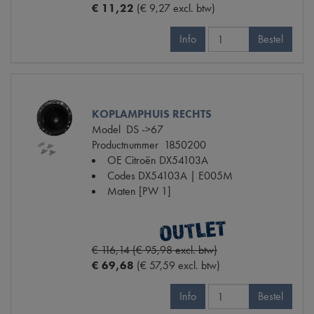
€ 11,22
(€ 9,27 excl. btw)
Info
Bestel
KOPLAMPHUIS RECHTS
Model
DS ->67
Productnummer
1850200
OE Citroën
DX54103A
Codes
DX54103A | E005M
Maten
[PW 1]
€ 116,14 (€ 95,98 excl. btw)
€ 69,68
(€ 57,59 excl. btw)
Info
Bestel