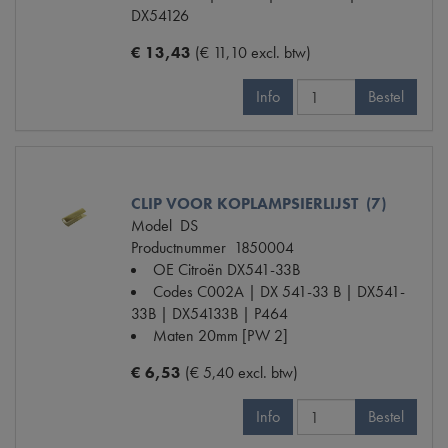
DX54126
€ 13,43
(€ 11,10 excl. btw)
Info
Bestel
CLIP VOOR KOPLAMPSIERLIJST (7)
Model
DS
Productnummer
1850004
OE Citroën
DX541-33B
Codes
C002A | DX 541-33 B | DX541-
33B | DX54133B | P464
Maten
20mm [PW 2]
€ 6,53
(€ 5,40 excl. btw)
Info
Bestel