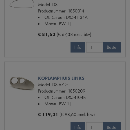
Model
DS
Productnummer
1850014
OE Citroën
DX541-34A
Maten
[PW 1]
€ 81,53
(€ 67,38 excl. btw)
Info
Bestel
KOPLAMPHUIS LINKS
Model
DS 67->
Productnummer
1850209
OE Citroën
DX54104B
Maten
[PW 1]
€ 119,31
(€ 98,60 excl. btw)
Info
Bestel