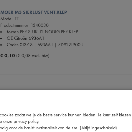
MOER M3 SIERLIJST VENT.KLEP
Model
TT
Productnummer
1540030
Maten
PER STUK 12 NODIG PER KLEP
OE Citroën
6936A1
Codes
0137 3 | 6936A1 | ZD9221900U
€ 0,10
(€ 0,08 excl. btw)
VERSTEVIGING ACHTERBANK BALK
Model
2CV
Productnummer
1740109
okies zodat we je de beste service kunnen bieden. Je kunt zelf kiezen 
OE Citroën
A64494
e onze privacy policy.
Maten
[PW 1]
dig voor de basisfunctionaliteit van de site. (Altijd ingeschakeld)