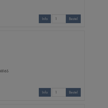
Info
Bestel
4816S
Info
Bestel