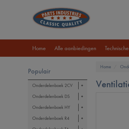
Home
Alle aanbiedingen
Technische
Home
Ond
Populair
Ventilati
Onderdelenboek 2CV
Onderdelenboek DS
Onderdelenboek HY
Onderdelenboek R4