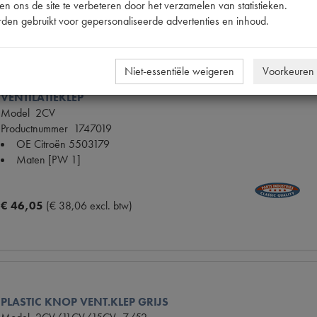
€ 18,00
(€ 14,88 excl. btw)
n ons de site te verbeteren door het verzamelen van statistieken.
den gebruikt voor gepersonaliseerde advertenties en inhoud.
Niet-essentiële weigeren
Voorkeuren
VENTILATIEKLEP
Model
2CV
Productnummer
1747019
OE Citroën
5503179
Maten
[PW 1]
€ 46,05
(€ 38,06 excl. btw)
PLASTIC KNOP VENT.KLEP GRIJS