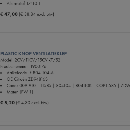
Alternatief
1741011
€ 47,00
(€ 38,84 excl. btw)
PLASTIC KNOP VENTILATIEKLEP
Model
2CV/11CV/15CV -7/52
Productnummer
1900176
Artikelcode JF
804.104-A
OE Citroën
ZD94816S
Codes
009-910 | 11585 | 804104 | 804110K | COP11585 | ZD9
Maten
[PW 1]
€ 5,20
(€ 4,30 excl. btw)