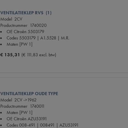
VENTILATIEKLEP RVS (1)
Model
2CV
Productnummer
1740020
OE Citroën
5503179
Codes
5503179 | A1.5528 | M.R.
Maten
[PW 1]
€ 135,31
(€ 111,83 excl. btw)
VENTILATIEKLEP OUDE TYPE
Model
2CV ->1962
Productnummer
1740011
Maten
[PW 1]
OE Citroën
AZU53191
Codes
008-491 | 008491 | AZU53191