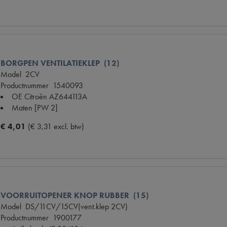
BORGPEN VENTILATIEKLEP (12)
Model
2CV
Productnummer
1540093
OE Citroën
AZ644113A
Maten
[PW 2]
€ 4,01
(€ 3,31 excl. btw)
VOORRUITOPENER KNOP RUBBER (15)
Model
DS/11CV/15CV(vent.klep 2CV)
Productnummer
1900177