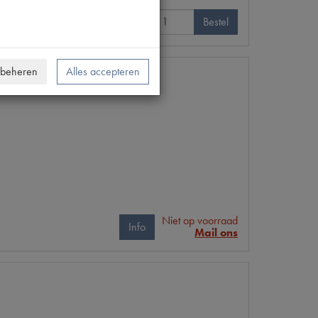
Info
Bestel
 beheren
Alles accepteren
Niet op voorraad
Info
Mail ons