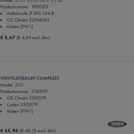
Model
2CV/11CV/15CV -7/52
Productnummer
1900201
Artikelcode JF
801.104-B
OE Citroën
ZD948165
Maten
[PW1]
€ 5,67
(€ 4,69 excl. btw)
VENTILATIEKLEP COMPLEET
Model
2CV
Productnummer
1740019
OE Citroën
5503179
Codes
5503179
Maten
[PW1]
€ 55,96
(€ 46,25 excl. btw)