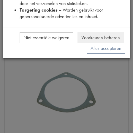
door het verzamelen van statistieken.
(
€
1
,
04
excl. btw
)
Targeting cookies
– Worden gebruikt voor
gepersonaliseerde advertenties en inhoud.
Info
Niet-essentiële weigeren
Voorkeuren beheren
Alles accepteren