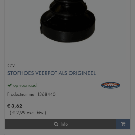
2CV
STOFHOES VEERPOT ALS ORIGINEEL
op voorraad
Productnummer
1368440
€
3
,
62
(
€
2
,
99
excl. btw
)
Info