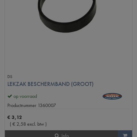
DS
LEKZAK BESCHERMBAND (GROOT)
op voorraad
Productnummer
1360007
€
3
,
12
(
€
2
,
58
excl. btw
)
Info