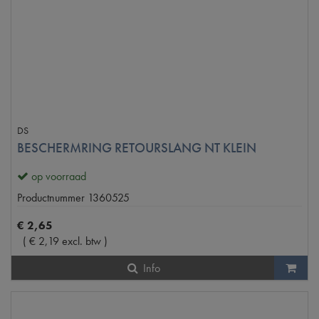
DS
BESCHERMRING RETOURSLANG NT KLEIN
op voorraad
Productnummer
1360525
€
2
,
65
(
€
2
,
19
excl. btw
)
Info