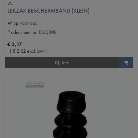
DS
LEKZAK BESCHERMBAND (KLEIN)
op voorraad
Productnummer
1360008
€
3
,
17
(
€
2
,
62
excl. btw
)
Info