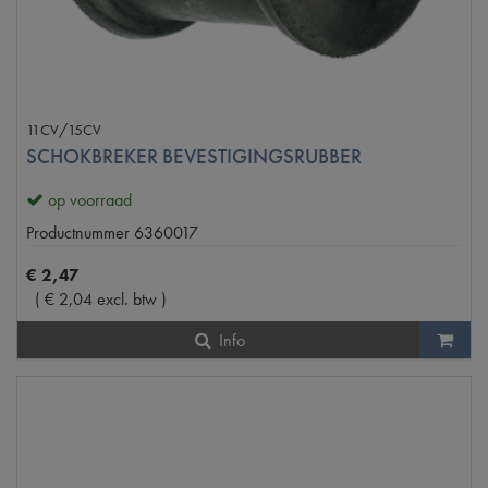
11CV/15CV
SCHOKBREKER BEVESTIGINGSRUBBER
op voorraad
Productnummer
6360017
€
2
,
47
(
€
2
,
04
excl. btw
)
Info