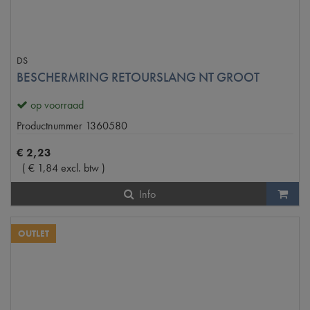
DS
BESCHERMRING RETOURSLANG NT GROOT
op voorraad
Productnummer
1360580
€
2
,
23
(
€
1
,
84
excl. btw
)
Info
OUTLET