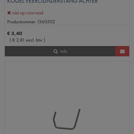
KOGEL VEERCILINDERSTANG ACHTER
niet op voorraad
Productnummer
1360502
€
3
,
40
(
€
2
,
81
excl. btw
)
Info