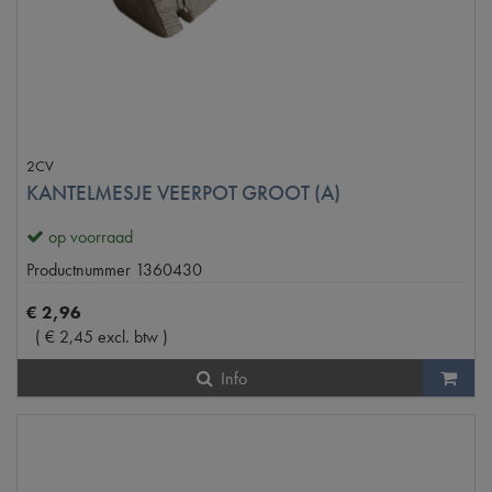
2CV
KANTELMESJE VEERPOT GROOT (A)
op voorraad
Productnummer
1360430
€
2
,
96
(
€
2
,
45
excl. btw
)
Info