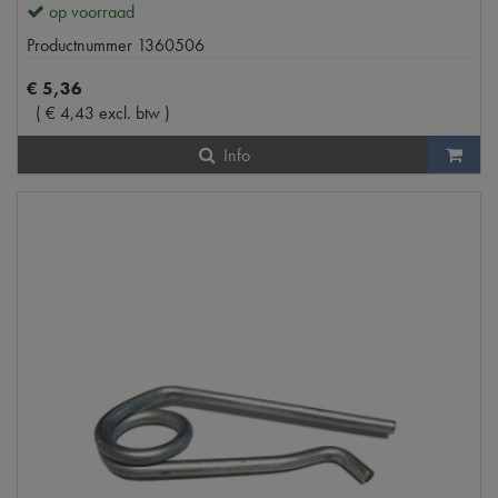
op voorraad
Productnummer
1360506
€
5
,
36
(
€
4
,
43
excl. btw
)
Info