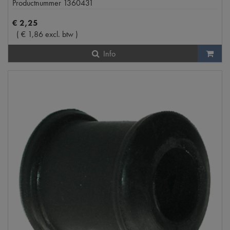
Productnummer
1360431
€
2
,
25
(
€
1
,
86
excl. btw
)
Info