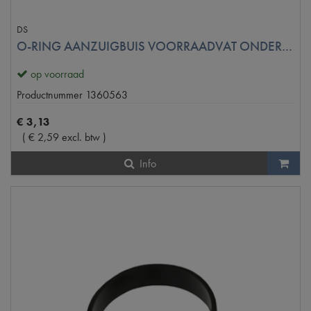
DS
O-RING AANZUIGBUIS VOORRAADVAT ONDER SET VAN 2
op voorraad
Productnummer
1360563
€
3
,
13
(
€
2
,
59
excl. btw
)
Info