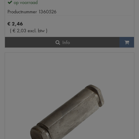
op voorraad
Productnummer
1360526
€
2
,
46
(
€
2
,
03
excl. btw
)
Info