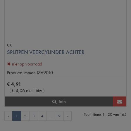
CX
SPLITPEN VEERCYLINDER ACHTER
niet op voorraad
Productnummer
1369010
€
4
,
91
(
€
4
,
06
excl. btw
)
Info
Toont items
1 - 20
van
165
«
1
2
3
4
...
9
»