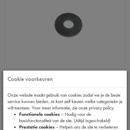
Cookie voorkeuren
11CV
SCHOKBREKER RING 10.5X28X2
Onze website maakt gebruik van cookies zodat we je de beste
service kunnen bieden. Je kunt zelf kiezen welke categorieën je
op voorraad
wilt toestaan. Voor meer informatie, zie onze privacy policy.
Functionele cookies
– Nodig voor de
Productnummer
6360014
basisfunctionaliteit van de site. (Altijd ingeschakeld)
Prestatie cookies
– Helpen ons de site te verbeteren
€
1
,
26
€
2
,
09