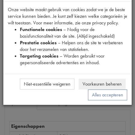
Onze website maakt gebruik van cookies zodat we je de beste
service kunnen bieden. Je kunt zelf kiezen welke categorieën je
Productnummer
wilt toestaan. Voor meer informatie, zie onze privacy policy.
1470156
Functionele cookies
– Nodig voor de
basisfunctionaliteit van de site. (Altijd ingeschakeld)
Prijs
Prestatie cookies
– Helpen ons de site te verbeteren
€
190
,
58
(
€
157
,
50
excl. btw
)
door het verzamelen van statistieken.
Targeting cookies
– Worden gebruikt voor
Dit product kan op dit moment niet besteld worden
gepersonaliseerde advertenties en inhoud.
Mail ons
Niet-essentiële weigeren
Voorkeuren beheren
Alles accepteren
Specificaties
Omschrijving
Eigenschappen