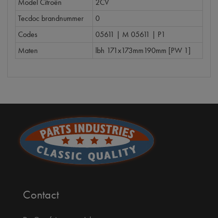
Model Citroën
2CV
Tecdoc brandnummer
0
Codes
05611 | M 05611 | P1
Maten
lbh 171x173mm190mm [PW 1]
Contact