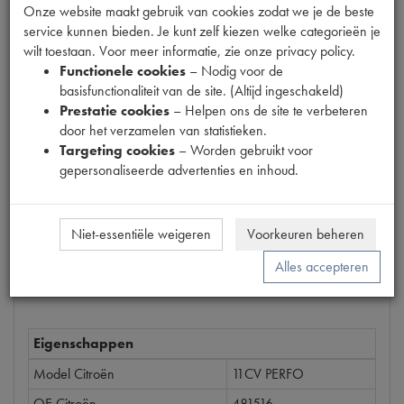
Onze website maakt gebruik van cookies zodat we je de beste
service kunnen bieden. Je kunt zelf kiezen welke categorieën je
wilt toestaan. Voor meer informatie, zie onze privacy policy.
Productnummer
Functionele cookies
– Nodig voor de
6107013
basisfunctionaliteit van de site. (Altijd ingeschakeld)
Prestatie cookies
– Helpen ons de site te verbeteren
Prijs
door het verzamelen van statistieken.
€
25
,
35
(
€
20
,
95
excl. btw
)
Targeting cookies
– Worden gebruikt voor
gepersonaliseerde advertenties en inhoud.
Bestel
Niet-essentiële weigeren
Voorkeuren beheren
Alles accepteren
Specificaties
Omschrijving
Eigenschappen
Model Citroën
11CV PERFO
OE Citroën
481516