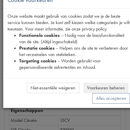
Onze website maakt gebruik van cookies zodat we je de beste
Productnummer
service kunnen bieden. Je kunt zelf kiezen welke categorieën je wilt
6620220
toestaan. Voor meer informatie, zie onze privacy policy.
Functionele cookies
– Nodig voor de basisfunctionaliteit
Prijs
van de site. (Altijd ingeschakeld)
€
42
,
71
(
€
35
,
30
excl. btw
)
Prestatie cookies
– Helpen ons de site te verbeteren door
het verzamelen van statistieken.
Bestel
Targeting cookies
– Worden gebruikt voor
gepersonaliseerde advertenties en inhoud.
Niet-essentiële weigeren
Voorkeuren beheren
Specificaties
Omschrijving
Alles accepteren
Eigenschappen
Model Citroën
15CV
OE Citroën
329819