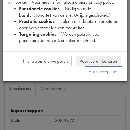
wilt toestaan. Voor meer informatie, zie onze privacy policy.
Functionele cookies
– Nodig voor de
basisfunctionaliteit van de site. (Altijd ingeschakeld)
Productnummer
Prestatie cookies
– Helpen ons de site te verbeteren
1891023
door het verzamelen van statistieken.
Targeting cookies
– Worden gebruikt voor
Prijs
gepersonaliseerde advertenties en inhoud.
€
15
,
13
(
€
12
,
50
excl. btw
)
Bestel
Niet-essentiële weigeren
Voorkeuren beheren
Alles accepteren
Specificaties
Omschrijving
Eigenschappen
Maten
20X30CM