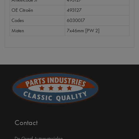
OE Citroën
493127
Codes
6030017
Maten
7x46mm [PW 2]
Contact
De Graaf Automaterialen