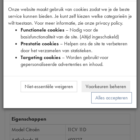
Onze website maakt gebruik van cookies zodat we je de beste
service kunnen bieden. Je kunt zelf kiezen welke categorieën je
Productnummer
wilt toestaan. Voor meer informatie, zie onze privacy policy.
6038017
Functionele cookies
– Nodig voor de
basisfunctionaliteit van de site. (Altijd ingeschakeld)
Prijs
Prestatie cookies
– Helpen ons de site te verbeteren
€
14
,
52
door het verzamelen van statistieken.
(
€
12
,
00
excl. btw
)
Targeting cookies
– Worden gebruikt voor
Bestel
gepersonaliseerde advertenties en inhoud.
Niet-essentiële weigeren
Voorkeuren beheren
Specificaties
Omschrijving
Alles accepteren
Eigenschappen
Model Citroën
11CV 11D
Artikelcode JF
493127