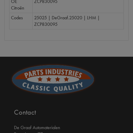
OE
ZCP830095
Citroën
Codes
25025 | DeGraaf.25020 | LHM |
ZCP830095
Contact
De Graaf Automaterialen