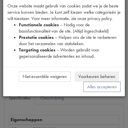
Onze website maakt gebruik van cookies zodat we je de beste
service kunnen bieden. Je kunt zelf kiezen welke categorieën je
wilt toestaan. Voor meer informatie, zie onze privacy policy.
Productnummer
Functionele cookies
– Nodig voor de
1200429
basisfunctionaliteit van de site. (Altijd ingeschakeld)
Prestatie cookies
– Helpen ons de site te verbeteren
Prijs
door het verzamelen van statistieken.
€
236
,
40
(
€
195
,
37
excl. btw
)
Targeting cookies
– Worden gebruikt voor
Dit product kan op dit moment niet besteld worden
gepersonaliseerde advertenties en inhoud.
Mail ons
Niet-essentiële weigeren
Voorkeuren beheren
Alles accepteren
Specificaties
Omschrijving
Eigenschappen