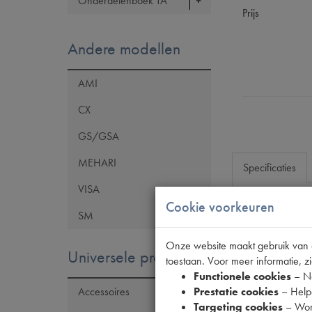
Onderdelenboek TA
Prijs
Andere modellen
AMI
CX
GS/GSA
MEHARI
Specificaties
VISA
Cookie voorkeuren
SM
Eigenschap
Model Citroën
Onze website maakt gebruik van co
Universele producten
toestaan. Voor meer informatie, zi
Tecdoc brand
Functionele cookies
– No
OE Citroën
Prestatie cookies
– Helpe
Accessoires
Targeting cookies
– Wor