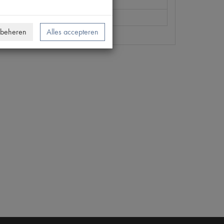
280
 beheren
Alles accepteren