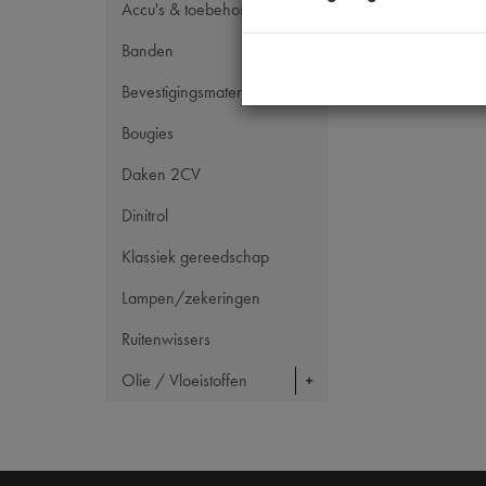
Codes
Accu's & toebehoren
Maten
Banden
Bevestigingsmateriaal
Bougies
Daken 2CV
Dinitrol
Klassiek gereedschap
Lampen/zekeringen
Ruitenwissers
Olie / Vloeistoffen