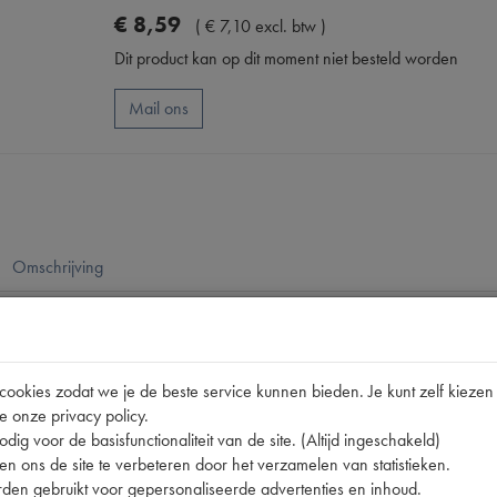
€
8
,
59
(
€
7
,
10
excl. btw
)
Dit product kan op dit moment niet besteld worden
Mail ons
Omschrijving
pen
2CV
okies zodat we je de beste service kunnen bieden. Je kunt zelf kiezen 
e onze privacy policy.
nummer
0
dig voor de basisfunctionaliteit van de site. (Altijd ingeschakeld)
A3445A
n ons de site te verbeteren door het verzamelen van statistieken.
den gebruikt voor gepersonaliseerde advertenties en inhoud.