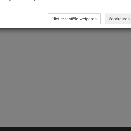
005-380 | 15280 | CTO15
[PW 1]
Niet-essentiële weigeren
Voorkeuren