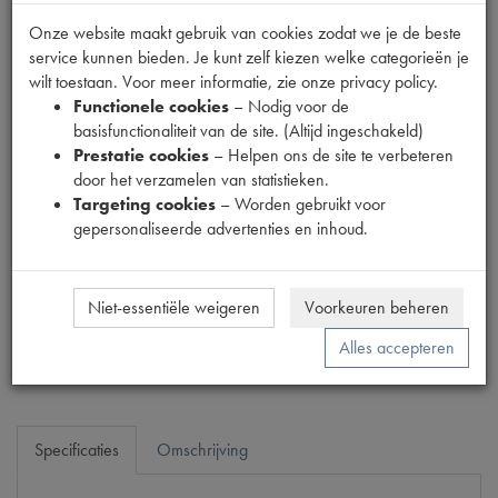
Onze website maakt gebruik van cookies zodat we je de beste
service kunnen bieden. Je kunt zelf kiezen welke categorieën je
Fabrikant
wilt toestaan. Voor meer informatie, zie onze privacy policy.
OUTLET
Functionele cookies
– Nodig voor de
basisfunctionaliteit van de site. (Altijd ingeschakeld)
Productnummer
Prestatie cookies
– Helpen ons de site te verbeteren
1890075
door het verzamelen van statistieken.
Targeting cookies
– Worden gebruikt voor
Normale prijs
gepersonaliseerde advertenties en inhoud.
€
3
,
59
(
€
2
,
97
excl. btw
)
Uw prijs
€
2
,
15
(
€
1
,
78
excl. btw
)
Niet-essentiële weigeren
Voorkeuren beheren
Bestel
Alles accepteren
Specificaties
Omschrijving