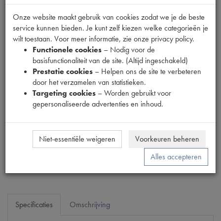
Onze website maakt gebruik van cookies zodat we je de beste
service kunnen bieden. Je kunt zelf kiezen welke categorieën je
wilt toestaan. Voor meer informatie, zie onze privacy policy.
Functionele cookies
– Nodig voor de
basisfunctionaliteit van de site. (Altijd ingeschakeld)
Prestatie cookies
– Helpen ons de site te verbeteren
door het verzamelen van statistieken.
Productnummer
Targeting cookies
– Worden gebruikt voor
1867003
gepersonaliseerde advertenties en inhoud.
Prijs
€
38
,
72
(
€
32
,
00
excl. btw
)
Niet-essentiële weigeren
Voorkeuren beheren
Bestel
Alles accepteren
Specificaties
Omschrijving