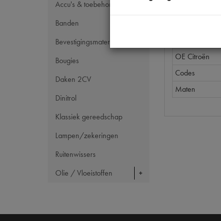
Accu's & toebehoren
Model Citroën
Banden
Artikelcode JF
Tecdoc brand
Bevestigingsmateriaal
OE Citroën
Bougies
Codes
Daken 2CV
Maten
Dinitrol
Klassiek gereedschap
Lampen/zekeringen
Ruitenwissers
Olie / Vloeistoffen