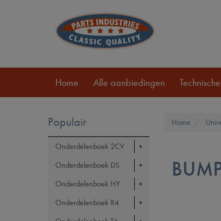
Home
Alle aanbiedingen
Technische
Populair
Home
Univ
Onderdelenboek 2CV
BUMP
Onderdelenboek DS
Onderdelenboek HY
Onderdelenboek R4