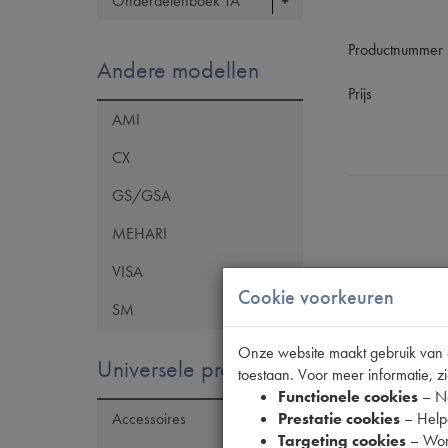
Onderdelenboek TA
Productnummer
Andere modellen
Prijs
AMI
CX
GS/GSA
MEHARI
VISA
Cookie voorkeuren
SM
Onze website maakt gebruik van co
Specificaties
Universele producten
toestaan. Voor meer informatie, zi
Functionele cookies
– No
Prestatie cookies
– Helpe
Accessoires
Eigenschap
Targeting cookies
– Wor