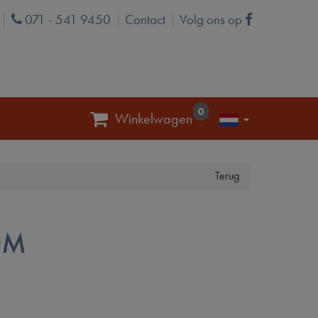
071 - 541 9450
Contact
Volg ons op
Phone
Facebook
0
Winkelwagen
Terug
OM