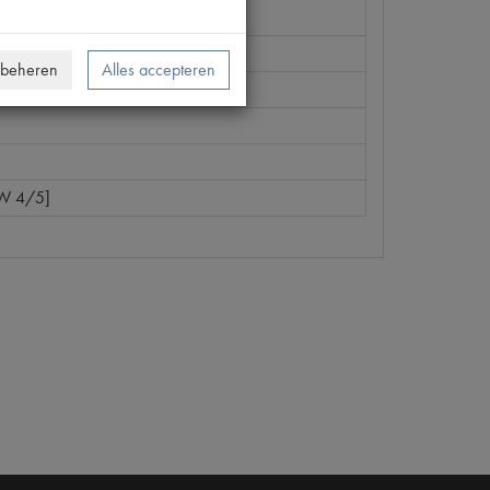
V
 beheren
Alles accepteren
W 4/5]