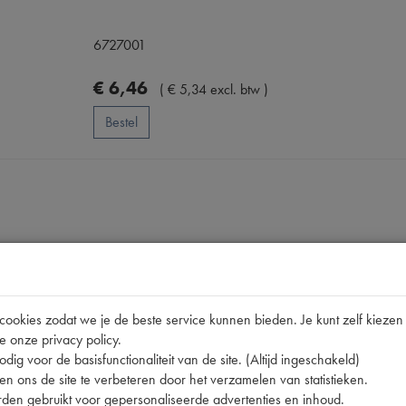
6727001
€
6
,
46
(
€
5
,
34
excl. btw
)
Bestel
okies zodat we je de beste service kunnen bieden. Je kunt zelf kiezen 
Omschrijving
e onze privacy policy.
dig voor de basisfunctionaliteit van de site. (Altijd ingeschakeld)
n ons de site te verbeteren door het verzamelen van statistieken.
pen
den gebruikt voor gepersonaliseerde advertenties en inhoud.