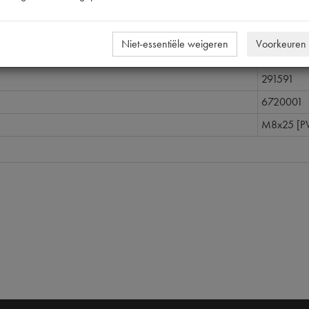
11CV/15C
291591
Niet-essentiële weigeren
Voorkeuren
nummer
0
291591
6720001
M8x25 [P