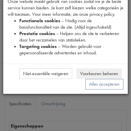
Onze website maakt gebruik van cookies zodat we je de beste
service kunnen bieden. Je kunt zelf kiezen welke categorieën je
wilt toestaan. Voor meer informatie, zie onze privacy policy.
Fabrikant
Functionele cookies
– Nodig voor de
basisfunctionaliteit van de site. (Altijd ingeschakeld)
Prestatie cookies
– Helpen ons de site te verbeteren
Productnummer
door het verzamelen van statistieken.
1700609
Targeting cookies
– Worden gebruikt voor
gepersonaliseerde advertenties en inhoud.
Prijs
€
36
,
11
(
€
29
,
84
excl. btw
)
Bestel
Niet-essentiële weigeren
Voorkeuren beheren
Alles accepteren
Specificaties
Omschrijving
Eigenschappen