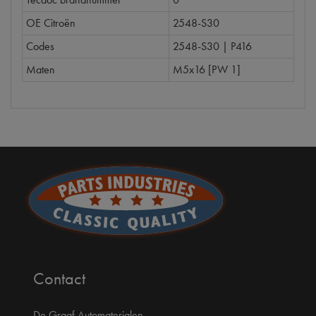
OE Citroën
2548-S30
Codes
2548-S30 | P416
Maten
M5x16 [PW 1]
Contact
De Graaf Automaterialen