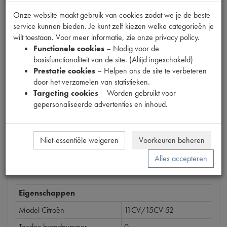
Onze website maakt gebruik van cookies zodat we je de beste
service kunnen bieden. Je kunt zelf kiezen welke categorieën je
Productnummer
wilt toestaan. Voor meer informatie, zie onze privacy policy.
6660011
Functionele cookies
– Nodig voor de
basisfunctionaliteit van de site. (Altijd ingeschakeld)
Prijs
Prestatie cookies
– Helpen ons de site te verbeteren
€
0
,
59
door het verzamelen van statistieken.
(
€
0
,
49
excl. btw
)
Targeting cookies
– Worden gebruikt voor
Bestel
gepersonaliseerde advertenties en inhoud.
Niet-essentiële weigeren
Voorkeuren beheren
Specificaties
Omschrijving
Alles accepteren
Eigenschappen
Model Citroën
11CV/15CV 52-
Tecdoc brandnummer
0