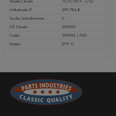
Model Citroën
11CV/15CV -7/52
Artikelcode JF
299.784-B
Tecdoc brandnummer
0
OE Citroën
298930
Codes
298930 | P421
Maten
[PW 1]