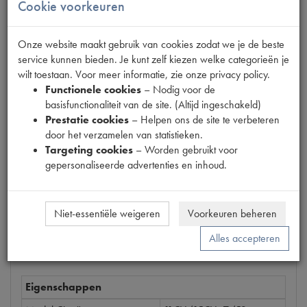
Cookie voorkeuren
Onze website maakt gebruik van cookies zodat we je de beste
Productnummer
service kunnen bieden. Je kunt zelf kiezen welke categorieën je
6540037
wilt toestaan. Voor meer informatie, zie onze privacy policy.
Functionele cookies
– Nodig voor de
Prijs
basisfunctionaliteit van de site. (Altijd ingeschakeld)
€
12
,
39
(
€
10
,
24
excl. btw
)
Prestatie cookies
– Helpen ons de site te verbeteren
Dit product kan op dit moment niet besteld worden
door het verzamelen van statistieken.
Targeting cookies
– Worden gebruikt voor
Mail ons
gepersonaliseerde advertenties en inhoud.
Niet-essentiële weigeren
Voorkeuren beheren
Specificaties
Omschrijving
Alles accepteren
Eigenschappen