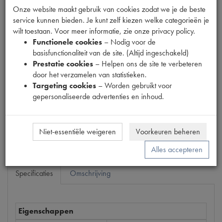
Onze website maakt gebruik van cookies zodat we je de beste
service kunnen bieden. Je kunt zelf kiezen welke categorieën je
wilt toestaan. Voor meer informatie, zie onze privacy policy.
Functionele cookies
– Nodig voor de
basisfunctionaliteit van de site. (Altijd ingeschakeld)
Productnummer
Prestatie cookies
– Helpen ons de site te verbeteren
1926101
door het verzamelen van statistieken.
Targeting cookies
– Worden gebruikt voor
Prijs
gepersonaliseerde advertenties en inhoud.
€
11
,
17
(
€
9
,
23
excl. btw
)
Bestel
Niet-essentiële weigeren
Voorkeuren beheren
Alles accepteren
Specificaties
Omschrijving
Eigenschappen