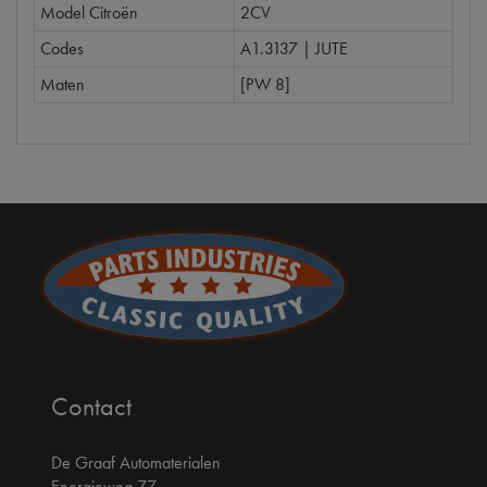
Model Citroën
2CV
Codes
A1.3137 | JUTE
Maten
[PW 8]
Contact
De Graaf Automaterialen
Energieweg 77