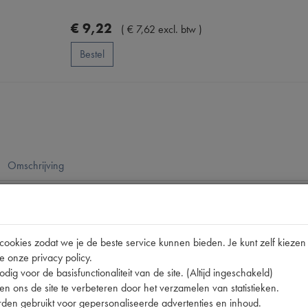
€
9
,
22
(
€
7
,
62
excl. btw
)
Bestel
Omschrijving
pen
okies zodat we je de beste service kunnen bieden. Je kunt zelf kiezen 
e onze privacy policy.
A
dig voor de basisfunctionaliteit van de site. (Altijd ingeschakeld)
n ons de site te verbeteren door het verzamelen van statistieken.
den gebruikt voor gepersonaliseerde advertenties en inhoud.