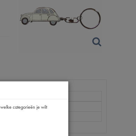
2CV
welke categorieën je wilt
1.6781