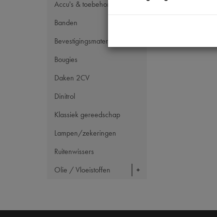
Accu's & toebehoren
Banden
Bevestigingsmateriaal
Bougies
Daken 2CV
Dinitrol
Klassiek gereedschap
Lampen/zekeringen
Ruitenwissers
Olie / Vloeistoffen