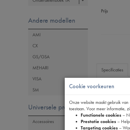
Onderdelenboek TA
Prijs
Andere modellen
AMI
CX
GS/GSA
MEHARI
Specificaties
VISA
Cookie voorkeuren
SM
Eigenschap
Model Citroën
Onze website maakt gebruik van co
Universele producten
toestaan. Voor meer informatie, zi
Codes
Functionele cookies
– No
Prestatie cookies
– Helpe
Accessoires
Targeting cookies
– Wor