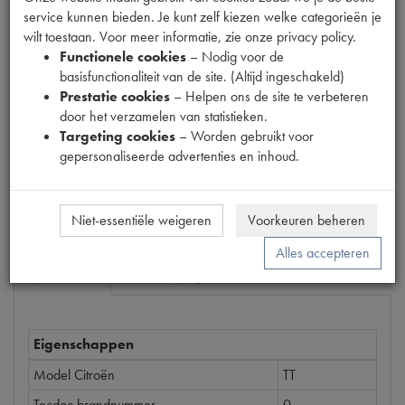
service kunnen bieden. Je kunt zelf kiezen welke categorieën je
wilt toestaan. Voor meer informatie, zie onze privacy policy.
Functionele cookies
– Nodig voor de
Productnummer
basisfunctionaliteit van de site. (Altijd ingeschakeld)
1890906
Prestatie cookies
– Helpen ons de site te verbeteren
door het verzamelen van statistieken.
Prijs
Targeting cookies
– Worden gebruikt voor
€
5
,
18
(
€
4
,
28
excl. btw
)
gepersonaliseerde advertenties en inhoud.
Bestel
Niet-essentiële weigeren
Voorkeuren beheren
Alles accepteren
Specificaties
Omschrijving
Eigenschappen
Model Citroën
TT
Tecdoc brandnummer
0