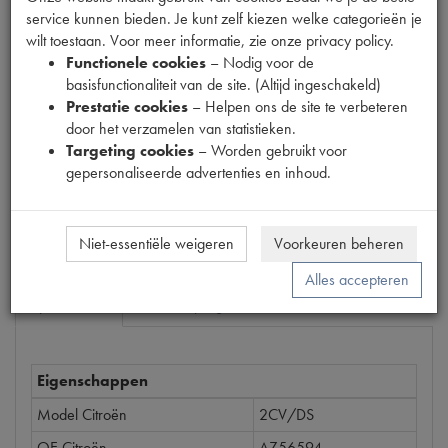
service kunnen bieden. Je kunt zelf kiezen welke categorieën je
wilt toestaan. Voor meer informatie, zie onze privacy policy.
Functionele cookies
– Nodig voor de
Productnummer
basisfunctionaliteit van de site. (Altijd ingeschakeld)
1680504
Prestatie cookies
– Helpen ons de site te verbeteren
door het verzamelen van statistieken.
Prijs
Targeting cookies
– Worden gebruikt voor
€
3
,
10
(
€
2
,
56
excl. btw
)
gepersonaliseerde advertenties en inhoud.
Bestel
Niet-essentiële weigeren
Voorkeuren beheren
Alles accepteren
Specificaties
Omschrijving
Eigenschappen
Model Citroën
2CV/DS
OE Citroën
AZ56594