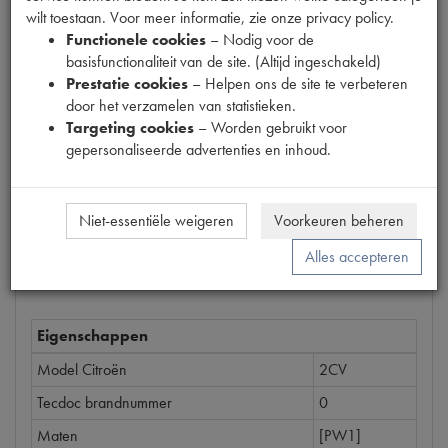
wilt toestaan. Voor meer informatie, zie onze privacy policy.
Productnummer
Functionele cookies
– Nodig voor de
1890018
basisfunctionaliteit van de site. (Altijd ingeschakeld)
Prestatie cookies
– Helpen ons de site te verbeteren
Prijs
door het verzamelen van statistieken.
€
169
,
25
(
€
139
,
88
excl. btw
)
Targeting cookies
– Worden gebruikt voor
gepersonaliseerde advertenties en inhoud.
Bestel
Niet-essentiële weigeren
Voorkeuren beheren
Alles accepteren
Specificaties
Omschrijving
Eigenschappen
Model Citroën
2CV
Tecdoc brandnummer
0
Maten
[PW1]