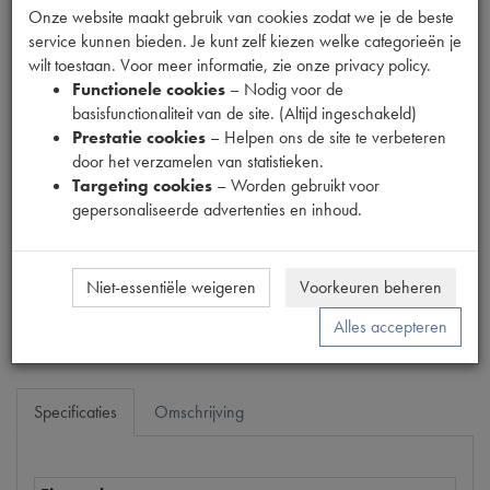
Onze website maakt gebruik van cookies zodat we je de beste
service kunnen bieden. Je kunt zelf kiezen welke categorieën je
wilt toestaan. Voor meer informatie, zie onze privacy policy.
Functionele cookies
– Nodig voor de
Fabrikant
basisfunctionaliteit van de site. (Altijd ingeschakeld)
MPM
Prestatie cookies
– Helpen ons de site te verbeteren
Productnummer
door het verzamelen van statistieken.
1918073
Targeting cookies
– Worden gebruikt voor
gepersonaliseerde advertenties en inhoud.
Prijs
€
11
,
07
(
€
9
,
15
excl. btw
)
Niet-essentiële weigeren
Voorkeuren beheren
Bestel
Alles accepteren
Specificaties
Omschrijving