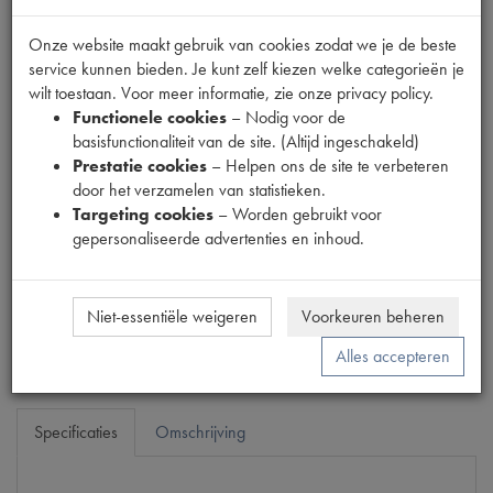
Onze website maakt gebruik van cookies zodat we je de beste
service kunnen bieden. Je kunt zelf kiezen welke categorieën je
Fabrikant
wilt toestaan. Voor meer informatie, zie onze privacy policy.
37
Functionele cookies
– Nodig voor de
Productnummer
basisfunctionaliteit van de site. (Altijd ingeschakeld)
1903540
Prestatie cookies
– Helpen ons de site te verbeteren
door het verzamelen van statistieken.
Prijs
Targeting cookies
– Worden gebruikt voor
€
223
,
67
(
€
184
,
85
excl. btw
)
gepersonaliseerde advertenties en inhoud.
Dit product kan op dit moment niet besteld worden
Mail ons
Niet-essentiële weigeren
Voorkeuren beheren
Alles accepteren
Specificaties
Omschrijving