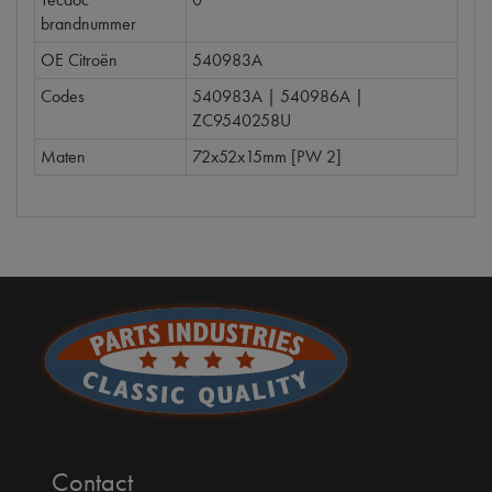
brandnummer
OE Citroën
540983A
Codes
540983A | 540986A |
ZC9540258U
Maten
72x52x15mm [PW 2]
Contact