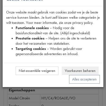
Onze website maakt gebruik van cookies zodat we je de beste
Productnummer
service kunnen bieden. Je kunt zelf kiezen welke categorieën je
1903004
wilt toestaan. Voor meer informatie, zie onze privacy policy.
Functionele cookies
– Nodig voor de
Prijs
basisfunctionaliteit van de site. (Altijd ingeschakeld)
€
9
,
72
Prestatie cookies
– Helpen ons de site te verbeteren
(
€
8
,
03
excl. btw
)
door het verzamelen van statistieken.
Bestel
Targeting cookies
– Worden gebruikt voor
gepersonaliseerde advertenties en inhoud.
Niet-essentiële weigeren
Voorkeuren beheren
Specificaties
Omschrijving
Alles accepteren
Eigenschappen
Model Citroën
HY/C4/ROSALIE/VO
Tecdoc
0