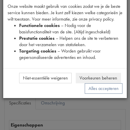
Onze website maakt gebruik van cookies zodat we je de beste
service kunnen bieden. Je kunt zelf kiezen welke categorieën je
wilt toestaan. Voor meer informatie, zie onze privacy policy.
Fabrikant
Functionele cookies
– Nodig voor de
basisfunctionaliteit van de site. (Altijd ingeschakeld)
Productnummer
Prestatie cookies
– Helpen ons de site te verbeteren
1902545
door het verzamelen van statistieken.
Targeting cookies
– Worden gebruikt voor
Prijs
gepersonaliseerde advertenties en inhoud.
€
265
,
45
(
€
219
,
38
excl. btw
)
Bestel
Niet-essentiële weigeren
Voorkeuren beheren
Alles accepteren
Specificaties
Omschrijving
Eigenschappen