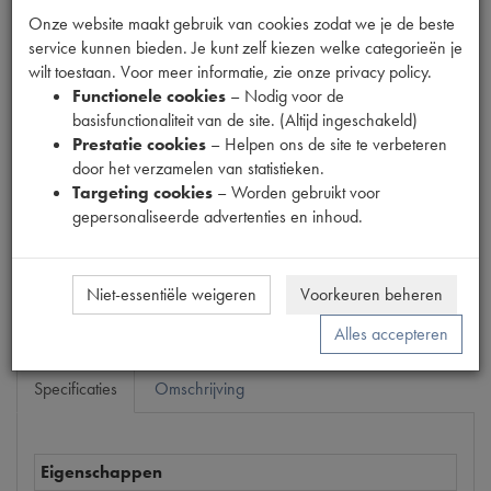
Onze website maakt gebruik van cookies zodat we je de beste
service kunnen bieden. Je kunt zelf kiezen welke categorieën je
wilt toestaan. Voor meer informatie, zie onze privacy policy.
Fabrikant
Functionele cookies
– Nodig voor de
basisfunctionaliteit van de site. (Altijd ingeschakeld)
Productnummer
Prestatie cookies
– Helpen ons de site te verbeteren
1902536
door het verzamelen van statistieken.
Targeting cookies
– Worden gebruikt voor
Prijs
gepersonaliseerde advertenties en inhoud.
€
216
,
09
(
€
178
,
59
excl. btw
)
Bestel
Niet-essentiële weigeren
Voorkeuren beheren
Alles accepteren
Specificaties
Omschrijving
Eigenschappen