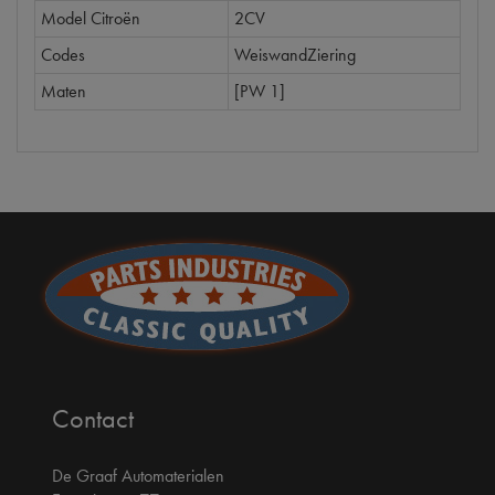
Model Citroën
2CV
Codes
WeiswandZiering
Maten
[PW 1]
Contact
De Graaf Automaterialen