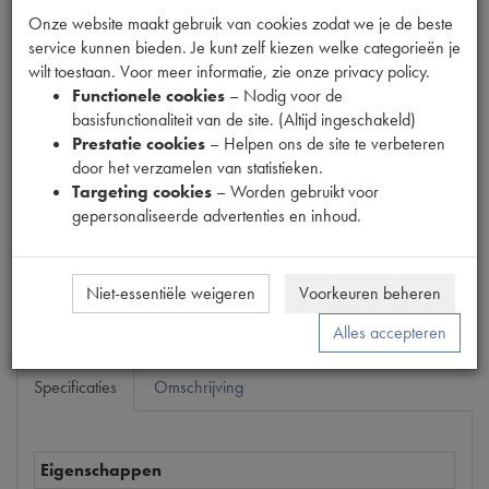
Onze website maakt gebruik van cookies zodat we je de beste
service kunnen bieden. Je kunt zelf kiezen welke categorieën je
wilt toestaan. Voor meer informatie, zie onze privacy policy.
Fabrikant
Functionele cookies
– Nodig voor de
AT
basisfunctionaliteit van de site. (Altijd ingeschakeld)
Productnummer
Prestatie cookies
– Helpen ons de site te verbeteren
1900831
door het verzamelen van statistieken.
Targeting cookies
– Worden gebruikt voor
Prijs
gepersonaliseerde advertenties en inhoud.
€
102
,
41
(
€
84
,
64
excl. btw
)
Bestel
Niet-essentiële weigeren
Voorkeuren beheren
Alles accepteren
Specificaties
Omschrijving
Eigenschappen