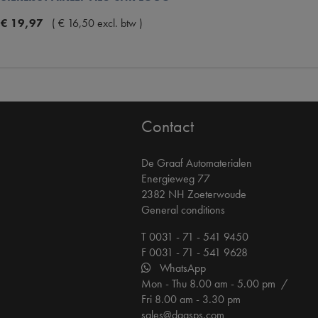
€
19
,
97
(
€
16
,
50
excl. btw
)
Contact
De Graaf Automaterialen
Energieweg 77
2382 NH Zoeterwoude
General conditions
T 0031 - 71 - 541 9450
F 0031 - 71 - 541 9628
WhatsApp
Mon - Thu 8.00 am - 5.00 pm /
Fri 8.00 am - 3.30 pm
sales@dgasps.com