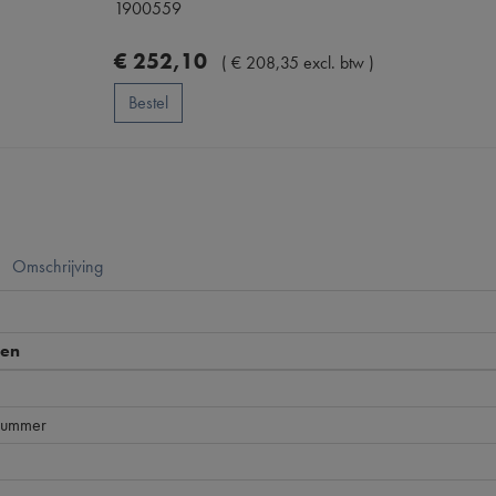
1900559
€
252
,
10
(
€
208
,
35
excl. btw
)
Bestel
Omschrijving
pen
nummer