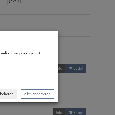
[PW 1]
welke categorieën je wilt
Info
Bestel
 beheren
Alles accepteren
Info
Bestel