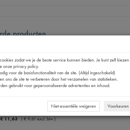
rde producten
DAKBAND ACHTER (GRIJS)
okies zodat we je de beste service kunnen bieden. Je kunt zelf kiezen 
e onze privacy policy.
€
3
,
57
(
€
2
,
95
excl. btw
)
dig voor de basisfunctionaliteit van de site. (Altijd ingeschakeld)
n ons de site te verbeteren door het verzamelen van statistieken.
den gebruikt voor gepersonaliseerde advertenties en inhoud.
Niet-essentiële weigeren
Voorkeuren
DAKHOEKJE LINKS ACHTER
€
11
,
63
(
€
9
,
61
excl. btw
)