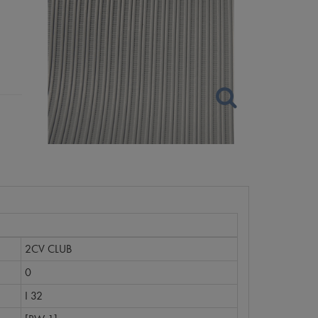
2CV CLUB
0
I 32