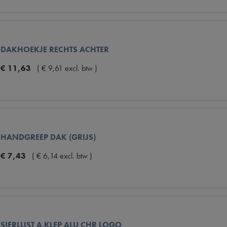
DAKHOEKJE RECHTS ACHTER
€
11
,
63
(
€
9
,
61
excl. btw
)
HANDGREEP DAK (GRIJS)
€
7
,
43
(
€
6
,
14
excl. btw
)
SIERLIJST A.KLEP ALU CHR LOGO