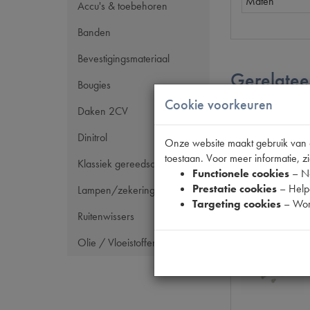
Maten
Accu's & toebehoren
Banden
Bevestigingsmateriaal
Gerelatee
Bougies
Cookie voorkeuren
Daken 2CV
Dinitrol
Onze website maakt gebruik van co
toestaan. Voor meer informatie, zi
Klassiek gereedschap
Functionele cookies
– No
Prestatie cookies
– Helpe
Lampen/zekeringen
Targeting cookies
– Wor
Ruitenwissers
Olie / Vloeistoffen