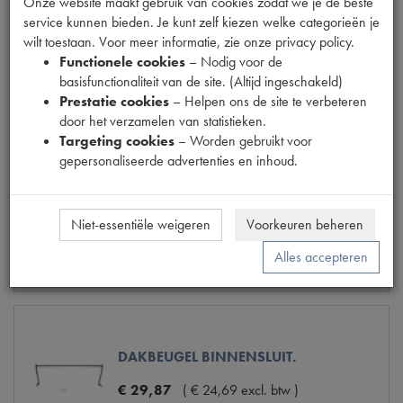
Onze website maakt gebruik van cookies zodat we je de beste
ALU STRIP AFSLRUBBER DAK 897MM
service kunnen bieden. Je kunt zelf kiezen welke categorieën je
wilt toestaan. Voor meer informatie, zie onze privacy policy.
€
22
,
18
(
€
18
,
33
excl. btw
)
Functionele cookies
– Nodig voor de
basisfunctionaliteit van de site. (Altijd ingeschakeld)
Info
Bestel
Prestatie cookies
– Helpen ons de site te verbeteren
door het verzamelen van statistieken.
Targeting cookies
– Worden gebruikt voor
gepersonaliseerde advertenties en inhoud.
DAKBAND ACHTER (GRIJS)
€
3
,
57
(
€
2
,
95
excl. btw
)
Niet-essentiële weigeren
Voorkeuren beheren
Alles accepteren
Info
Bestel
DAKBEUGEL BINNENSLUIT.
€
29
,
87
(
€
24
,
69
excl. btw
)