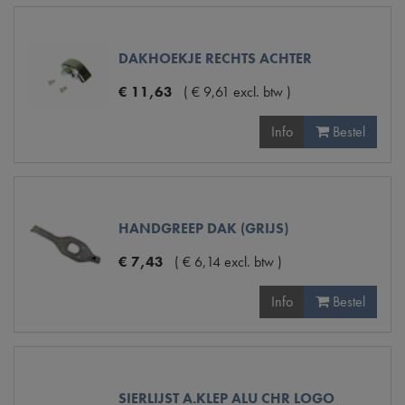
DAKHOEKJE RECHTS ACHTER
€
11
,
63
(
€
9
,
61
excl. btw
)
Info
Bestel
HANDGREEP DAK (GRIJS)
€
7
,
43
(
€
6
,
14
excl. btw
)
Info
Bestel
SIERLIJST A.KLEP ALU CHR LOGO