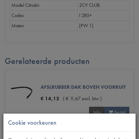
Model Citroën
2CV CLUB
Codes
I 28S+
Maten
[PW 1]
Gerelateerde producten
AFSLRUBBER DAK BOVEN VOORRUIT
€
14
,
12
(
€
11
,
67
excl. btw
)
Info
Bestel
Cookie voorkeuren