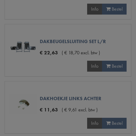
Info
Bestel
DAKBEUGELSLUITING SET L/R
€
22
,
63
(
€
18
,
70
excl. btw
)
Info
Bestel
DAKHOEKJE LINKS ACHTER
€
11
,
63
(
€
9
,
61
excl. btw
)
Info
Bestel