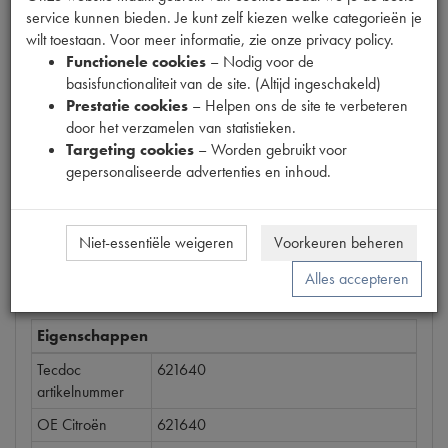
service kunnen bieden. Je kunt zelf kiezen welke categorieën je
Productnummer
wilt toestaan. Voor meer informatie, zie onze privacy policy.
1880310
Functionele cookies
– Nodig voor de
basisfunctionaliteit van de site. (Altijd ingeschakeld)
Prijs
Prestatie cookies
– Helpen ons de site te verbeteren
€
1
,
28
(
€
1
,
06
excl. btw
)
door het verzamelen van statistieken.
Targeting cookies
– Worden gebruikt voor
Bestel
gepersonaliseerde advertenties en inhoud.
Niet-essentiële weigeren
Voorkeuren beheren
Specificaties
Omschrijving
Alles accepteren
Eigenschappen
Tecdoc
621640
artikelnummer
OE Citroën
621640