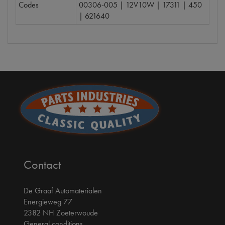
Codes
00306-005 | 12V10W | 17311 | 450
| 621640
Contact
De Graaf Automaterialen
Energieweg 77
2382 NH Zoeterwoude
General conditions