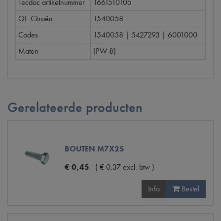
Tecdoc artikelnummer
1661510105
OE Citroën
1540058
Codes
1540058 | 5427293 | 6001000
Maten
[PW 8]
Gerelateerde producten
BOUTEN M7X25
€
0
,
45
(
€
0
,
37
excl. btw
)
Info
Bestel