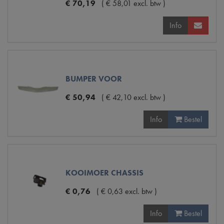
€
70
,
19
(
€
58
,
01
excl. btw
)
Info
BUMPER VOOR
€
50
,
94
(
€
42
,
10
excl. btw
)
Info
Bestel
KOOIMOER CHASSIS
€
0
,
76
(
€
0
,
63
excl. btw
)
Info
Bestel