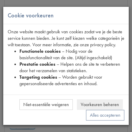
BUMPER ACHTER BREED
Cookie voorkeuren
€
38
,
12
(
€
31
,
50
excl. btw
)
Onze website maakt gebruik van cookies zodat we je de beste
Info
Bestel
service kunnen bieden. Je kunt zelf kiezen welke categorieën je
wilt toestaan. Voor meer informatie, zie onze privacy policy.
Functionele cookies
– Nodig voor de
basisfunctionaliteit van de site. (Altijd ingeschakeld)
Prestatie cookies
– Helpen ons de site te verbeteren
BUMPER ACHTER SMAL
door het verzamelen van statistieken.
Targeting cookies
– Worden gebruikt voor
€
51
,
11
(
€
42
,
24
excl. btw
)
gepersonaliseerde advertenties en inhoud.
Info
Bestel
Niet-essentiële weigeren
Voorkeuren beheren
Alles accepteren
BUMPER ACHTER