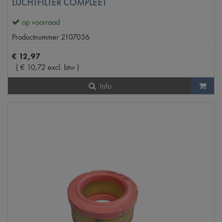
LUCHTFILTER COMPLEET
op voorraad
Productnummer
2107036
€
12
,
97
(
€
10
,
72
excl. btw
)
Info