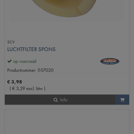
2CV
LUCHTFILTER SPONS
op voorraad
Productnummer
1107020
€
3
,
98
(
€
3
,
29
excl. btw
)
Info