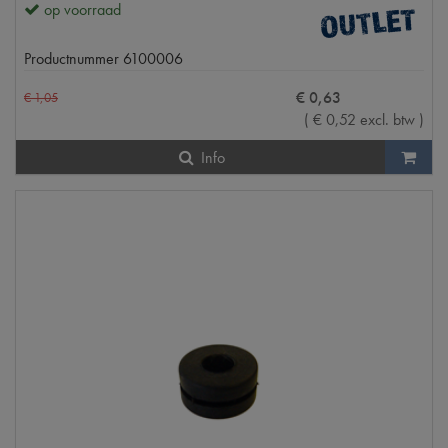
op voorraad
Productnummer
6100006
€
0
,
63
€
1
,
05
(
€
0
,
52
excl. btw
)
Info