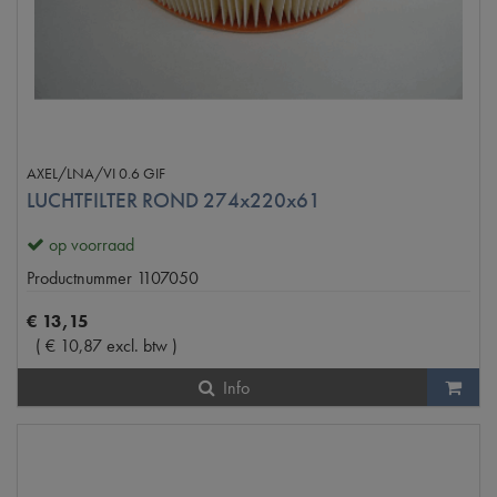
AXEL/LNA/VI 0.6 GIF
LUCHTFILTER ROND 274x220x61
op voorraad
Productnummer
1107050
€
13
,
15
(
€
10
,
87
excl. btw
)
Info