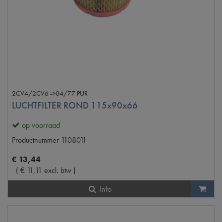
2CV4/2CV6 ->04/77 PUR
LUCHTFILTER ROND 115x90x66
op voorraad
Productnummer
1108011
€
13
,
44
(
€
11
,
11
excl. btw
)
Info