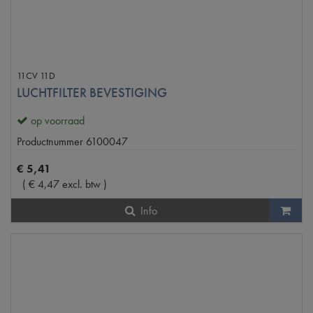
11CV 11D
LUCHTFILTER BEVESTIGING
op voorraad
Productnummer
6100047
€
5
,
41
(
€
4
,
47
excl. btw
)
Info