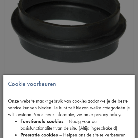
Cookie voorkeuren
11CV 11D
LUCHTFILTER RUBBER KLEPDEKSEL
Onze website maakt gebruik van cookies zodat we je de beste
op voorraad
service kunnen bieden. Je kunt zelf kiezen welke categorieën je
wilt toestaan. Voor meer informatie, zie onze privacy policy.
Productnummer
6100045
Functionele cookies
– Nodig voor de
basisfunctionaliteit van de site. (Altijd ingeschakeld)
€
8
,
71
Prestatie cookies
– Helpen ons de site te verbeteren
(
€
7
,
20
excl. btw
)