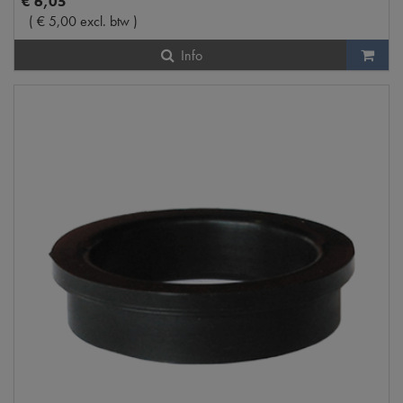
€
6
,
05
(
€
5
,
00
excl. btw
)
Info