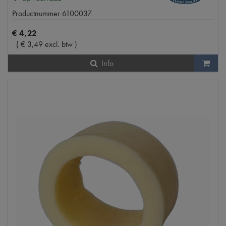
Productnummer
6100037
€
4
,
22
(
€
3
,
49
excl. btw
)
Info