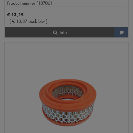
Productnummer
1107061
€
13
,
15
(
€
10
,
87
excl. btw
)
Info