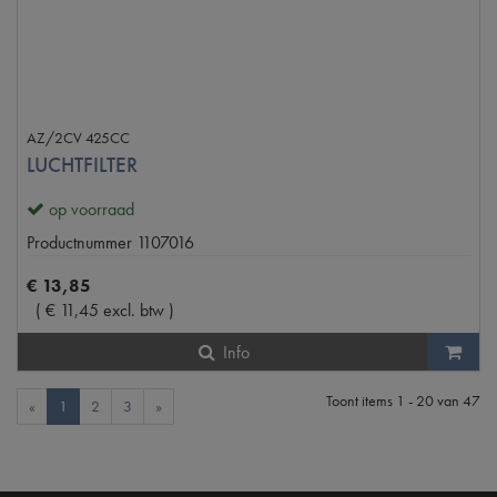
AZ/2CV 425CC
LUCHTFILTER
op voorraad
Productnummer
1107016
€
13
,
85
(
€
11
,
45
excl. btw
)
Info
Toont items
1 - 20
van
47
«
1
2
3
»