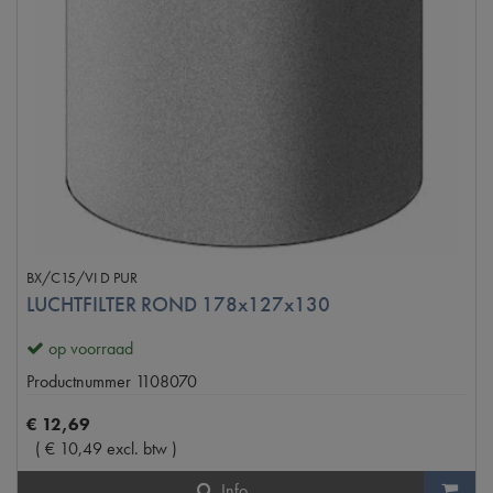
BX/C15/VI D PUR
LUCHTFILTER ROND 178x127x130
op voorraad
Productnummer
1108070
€
12
,
69
(
€
10
,
49
excl. btw
)
Info