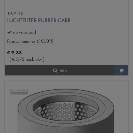
11CV 11D
LUCHTFILTER RUBBER CARB.
op voorraad
Productnummer
6100015
€
9
,
38
(
€
7
,
75
excl. btw
)
Info