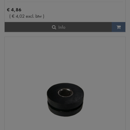
€
4
,
86
(
€
4
,
02
excl. btw
)
Info