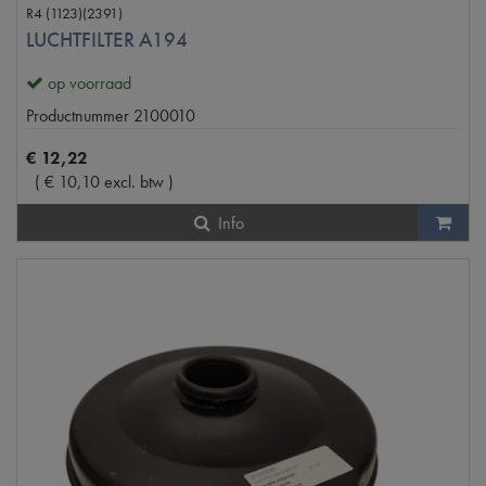
R4 (1123)(2391)
LUCHTFILTER A194
op voorraad
Productnummer
2100010
€
12
,
22
(
€
10
,
10
excl. btw
)
Info