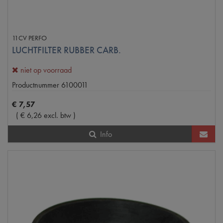
11CV PERFO
LUCHTFILTER RUBBER CARB.
niet op voorraad
Productnummer
6100011
€
7
,
57
(
€
6
,
26
excl. btw
)
Info