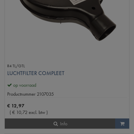
R4 TL/GTL
LUCHTFILTER COMPLEET
op voorraad
Productnummer
2107035
€
12
,
97
(
€
10
,
72
excl. btw
)
Info