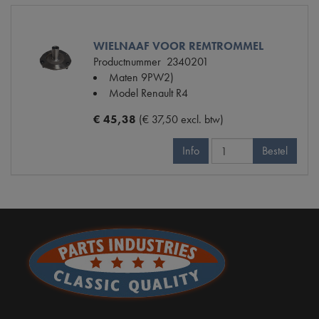
WIELNAAF VOOR REMTROMMEL
Productnummer
2340201
Maten
9PW2)
Model Renault
R4
€ 45,38
(€ 37,50 excl. btw)
Info
Bestel