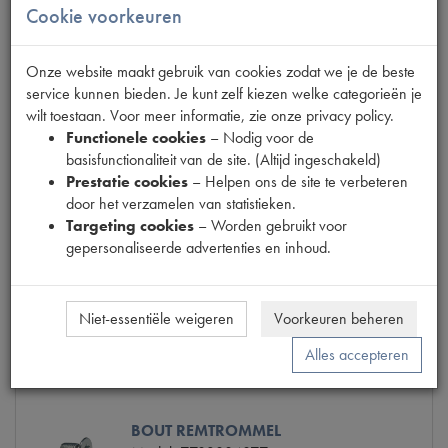
Info
Bestel
Cookie voorkeuren
Onze website maakt gebruik van cookies zodat we je de beste
service kunnen bieden. Je kunt zelf kiezen welke categorieën je
REMTROMMEL VOOR
wilt toestaan. Voor meer informatie, zie onze privacy policy.
Model
7700503027
Functionele cookies
– Nodig voor de
Productnummer
2240011
basisfunctionaliteit van de site. (Altijd ingeschakeld)
Codes
31430270 | 7700503027 |
Prestatie cookies
– Helpen ons de site te verbeteren
84046
door het verzamelen van statistieken.
Maten
[PW2] Ø228MM
Targeting cookies
– Worden gebruikt voor
Model Renault
R4 (L)
gepersonaliseerde advertenties en inhoud.
€ 46,77
(€ 38,65 excl. btw)
Niet-essentiële weigeren
Voorkeuren beheren
Info
Bestel
Alles accepteren
BOUT REMTROMMEL