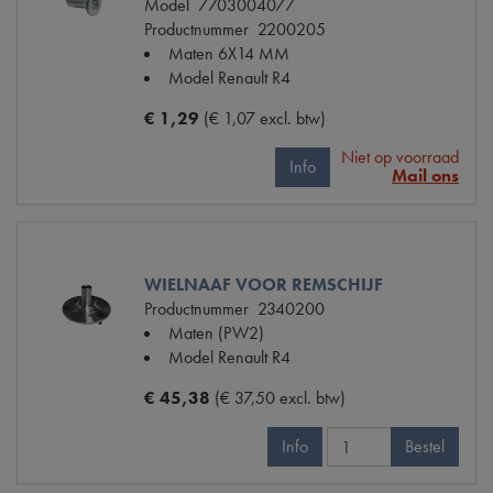
Model
7703004077
Productnummer
2200205
Maten
6X14 MM
Model Renault
R4
€ 1,29
(€ 1,07 excl. btw)
Niet op voorraad
Info
Mail ons
WIELNAAF VOOR REMSCHIJF
Productnummer
2340200
Maten
(PW2)
Model Renault
R4
€ 45,38
(€ 37,50 excl. btw)
Info
Bestel