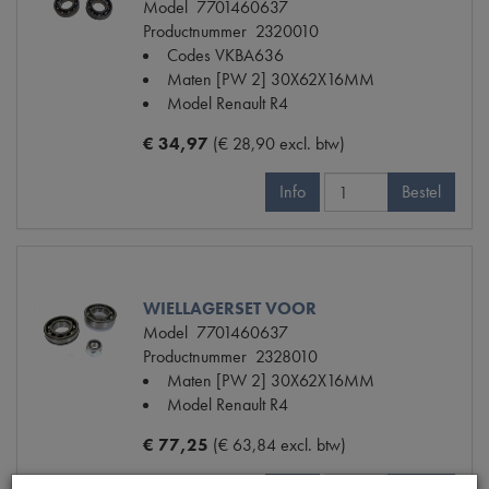
Model
7701460637
Productnummer
2320010
Codes
VKBA636
Maten
[PW 2] 30X62X16MM
Model Renault
R4
€ 34,97
(€ 28,90 excl. btw)
Info
Bestel
WIELLAGERSET VOOR
Model
7701460637
Productnummer
2328010
Maten
[PW 2] 30X62X16MM
Model Renault
R4
€ 77,25
(€ 63,84 excl. btw)