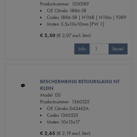
Productnummer
1200189
OE Citroën
1886-SR
Codes
1886-SR | H116B | H116a | P289
Maten
3.5x10x10mm [PW 1]
€ 2,50
(€ 2,07 excl. btw)
Info
Bestel
BESCHERMRING RETOURSLANG NT
KLEIN
Model
DS
Productnummer
1360525
OE Citroën
D43462A
Codes
1360525
Maten
10x15x17
€ 2,65
(€ 2,19 excl. btw)