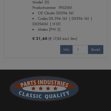
Model
DS
Productnummer
1902061
OE Citroën
DX394-161
Codes
DX 394-161 | DX394-161 |
DX394161 | H151
Maten
[PW 2]
€ 21,60
(€ 17,85 excl. btw)
Info
Bestel