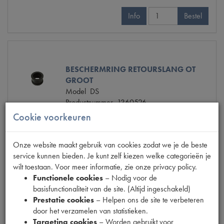
Info
Bestel
BESCHERMRING RETOURSLANG OT
GROOT
Model
DS
Productnummer
1360526
Maten
14x19x17
Cookie voorkeuren
OE Citroën
D391105
Codes
1360526
Onze website maakt gebruik van cookies zodat we je de beste
€ 2,46
(€ 2,03 excl. btw)
service kunnen bieden. Je kunt zelf kiezen welke categorieën je
wilt toestaan. Voor meer informatie, zie onze privacy policy.
Info
Bestel
Functionele cookies
– Nodig voor de
basisfunctionaliteit van de site. (Altijd ingeschakeld)
Prestatie cookies
– Helpen ons de site te verbeteren
door het verzamelen van statistieken.
Targeting cookies
– Worden gebruikt voor