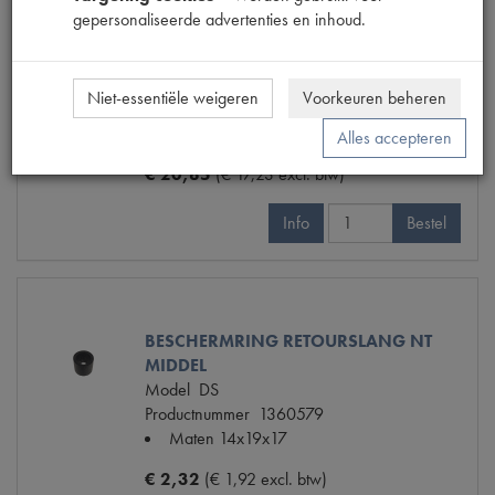
MONTAGERUBBER NYLON 4-WEG
gepersonaliseerde advertenties en inhoud.
VERBINDING RETOURSLANG
Model
DS
Productnummer
1360577
Niet-essentiële weigeren
Voorkeuren beheren
OE Citroën
DS39448
Maten
[PW 1]
Alles accepteren
€ 20,85
(€ 17,23 excl. btw)
Info
Bestel
BESCHERMRING RETOURSLANG NT
MIDDEL
Model
DS
Productnummer
1360579
Maten
14x19x17
€ 2,32
(€ 1,92 excl. btw)