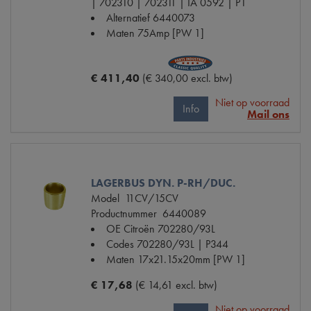
| 702310 | 702311 | IA 0592 | P1
Alternatief
6440073
Maten
75Amp [PW 1]
€ 411,40
(€ 340,00 excl. btw)
Niet op voorraad
Info
Mail ons
LAGERBUS DYN. P-RH/DUC.
Model
11CV/15CV
Productnummer
6440089
OE Citroën
702280/93L
Codes
702280/93L | P344
Maten
17x21.15x20mm [PW 1]
€ 17,68
(€ 14,61 excl. btw)
Niet op voorraad