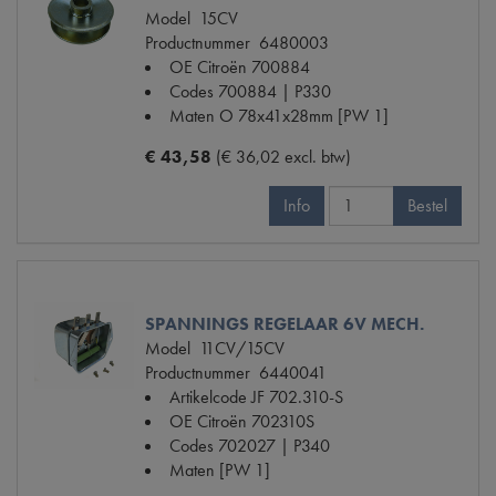
Model
15CV
Productnummer
6480003
OE Citroën
700884
Codes
700884 | P330
Maten
O 78x41x28mm [PW 1]
€ 43,58
(€ 36,02 excl. btw)
Info
Bestel
SPANNINGS REGELAAR 6V MECH.
Model
11CV/15CV
Productnummer
6440041
Artikelcode JF
702.310-S
OE Citroën
702310S
Codes
702027 | P340
Maten
[PW 1]