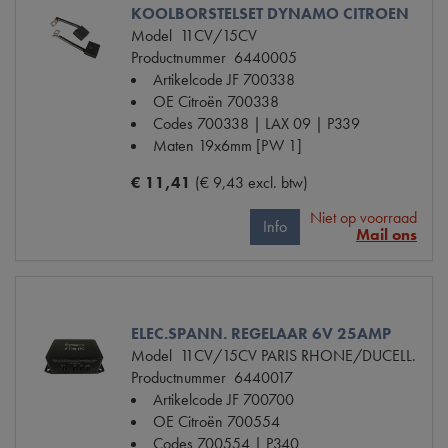
KOOLBORSTELSET DYNAMO CITROEN
Model
11CV/15CV
Productnummer
6440005
Artikelcode JF
700338
OE Citroën
700338
Codes
700338 | LAX 09 | P339
Maten
19x6mm [PW 1]
€ 11,41
(€ 9,43 excl. btw)
Niet op voorraad
Info
Mail ons
ELEC.SPANN. REGELAAR 6V 25AMP
Model
11CV/15CV PARIS RHONE/DUCELL.
Productnummer
6440017
Artikelcode JF
700700
OE Citroën
700554
Codes
700554 | P340