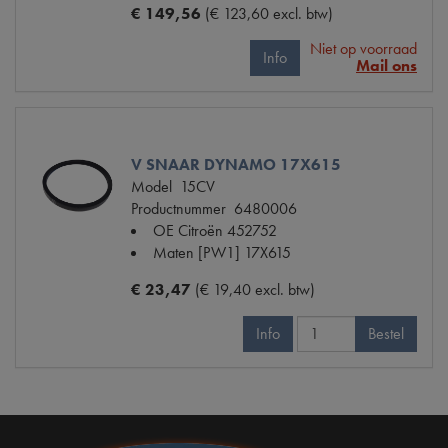
€ 149,56
(€ 123,60 excl. btw)
Niet op voorraad
Info
Mail ons
V SNAAR DYNAMO 17X615
Model
15CV
Productnummer
6480006
OE Citroën
452752
Maten
[PW1] 17X615
€ 23,47
(€ 19,40 excl. btw)
Info
Bestel