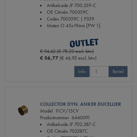
Artikelcode JF
700.359-C
OE Citroën
700359C
Codes
700359C | P339
Maten
O 45x19mm [PW 1]
€ 94,62 (€ 78,20 excl. btw)
€ 56,77
(€ 46,92 excl. btw)
Info
Bestel
COLLECTOR DYN. ANKER DUCELLIER
Model
11CV/15CV
Productnummer
6440091
Artikelcode JF
702.287-C
OE Citroën
702287C