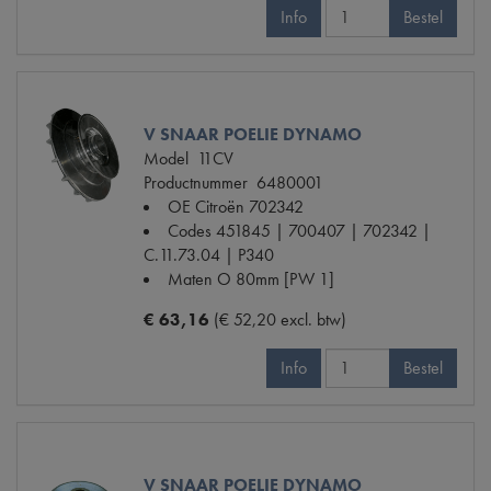
Info
Bestel
V SNAAR POELIE DYNAMO
Model
11CV
Productnummer
6480001
OE Citroën
702342
Codes
451845 | 700407 | 702342 |
C.11.73.04 | P340
Maten
O 80mm [PW 1]
€ 63,16
(€ 52,20 excl. btw)
Info
Bestel
V SNAAR POELIE DYNAMO