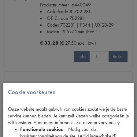
Productnummer
6440049
Artikelcode JF
702.281
OE Citroën
702281
Codes
702281 | P344 | UX 28-29
Maten
19.5x7.2mm [PW 1]
€ 33,28
(€ 27,50 excl. btw)
Info
Bestel
KOOLBORSTEL DYN. PARIS-RHONE
Cookie voorkeuren
Model
11CV/15CV
Productnummer
6440059
Onze website maakt gebruik van cookies zodat we je de beste
Artikelcode JF
702.294
service kunnen bieden. Je kunt zelf kiezen welke categorieën je
OE Citroën
702294
wilt toestaan. Voor meer informatie, zie onze privacy policy.
Codes
702294 | N2000606 | P343 |
Functionele cookies
– Nodig voor de
PX 13 NML | PX13
basisfunctionaliteit van de site. (Altijd ingeschakeld)
Maten
18.5x7mm [PW 2]