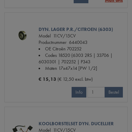
Mail ons
DYN. LAGER P.R./CITROEN (6303)
Model
11CV/15CV
Productnummer
6440043
OE Citroën
702252
Codes
18520 (6303 2RS | 33706 |
6030301 | 702252 | P343
Maten
17x47x14 [PW 1/2]
€ 15,13
(€ 12,50 excl. btw)
Info
Bestel
KOOLBORSTELSET DYN. DUCELLIER
Model
11CV/15CV