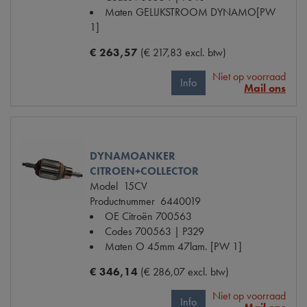
Maten
GELIJKSTROOM DYNAMO[PW
1]
€ 263,57
(€ 217,83 excl. btw)
Niet op voorraad
Info
Mail ons
DYNAMOANKER
CITROEN+COLLECTOR
Model
15CV
Productnummer
6440019
OE Citroën
700563
Codes
700563 | P329
Maten
O 45mm 47lam. [PW 1]
€ 346,14
(€ 286,07 excl. btw)
Niet op voorraad
Info