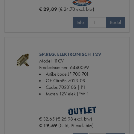
€ 29,89
(€ 24,70 excl. btw)
Info
Bestel
SP.REG. ELEKTRONISCH 12V
Model
11CV
Productnummer
6440099
Artikelcode JF
700.701
OE Citroën
702310S
Codes
702310S | P1
Maten
12V elek [PW 1]
€ 32,65 (€ 26,98 excl. btw)
€ 19,59
(€ 16,19 excl. btw)