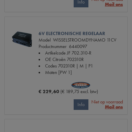
Info
Mail ons
6V ELECTRONISCHE REGELAAR
Model
WISSELSTROOMDYNAMO 11CV
Productnummer
6440097
Artikelcode JF
702.310-R
OE Citroën
702310R
Codes
702310R | M | P1
Maten
[PW 1]
€ 229,60
(€ 189,75 excl. btw)
Niet op voorraad
Info
Mail ons