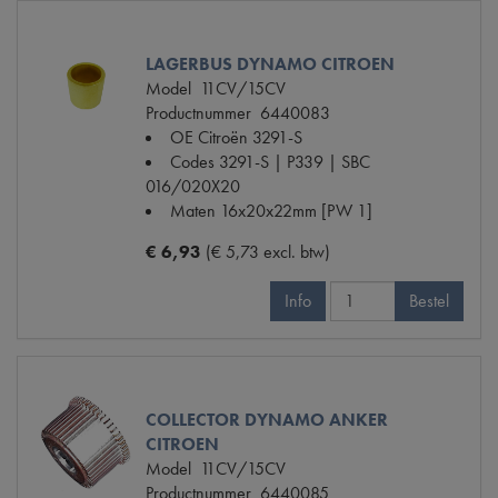
LAGERBUS DYNAMO CITROEN
Model
11CV/15CV
Productnummer
6440083
OE Citroën
3291-S
Codes
3291-S | P339 | SBC
016/020X20
Maten
16x20x22mm [PW 1]
€ 6,93
(€ 5,73 excl. btw)
Info
Bestel
COLLECTOR DYNAMO ANKER
CITROEN
Model
11CV/15CV
Productnummer
6440085