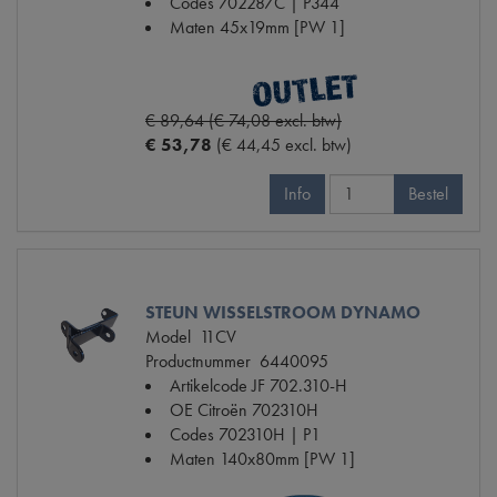
Codes
702287C | P344
Maten
45x19mm [PW 1]
€ 89,64 (€ 74,08 excl. btw)
€ 53,78
(€ 44,45 excl. btw)
Info
Bestel
STEUN WISSELSTROOM DYNAMO
Model
11CV
Productnummer
6440095
Artikelcode JF
702.310-H
OE Citroën
702310H
Codes
702310H | P1
Maten
140x80mm [PW 1]