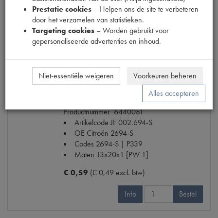
Prestatie cookies
– Helpen ons de site te verbeteren
€ 29,10
(€ 24,05 excl. btw)
door het verzamelen van statistieken.
Targeting cookies
– Worden gebruikt voor
Info
Bestel
gepersonaliseerde advertenties en inhoud.
Niet-essentiële weigeren
Voorkeuren beheren
BORGRING DYNAMOPOELIE MOER
Alles accepteren
Model
11CV/15CV
Productnummer
6440081
Artikelcode JF
002.694-S
OE Citroën
2694-S
Codes
2694-S | P339
Maten
13x20x1 [PW 1]
€ 0,59
(€ 0,49 excl. btw)
Info
Bestel