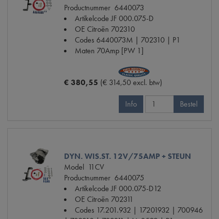
Productnummer
6440073
Artikelcode JF
000.075-D
OE Citroën
702310
Codes
6440073M | 702310 | P1
Maten
70Amp [PW 1]
€ 380,55
(€ 314,50 excl. btw)
Info
Bestel
DYN. WIS.ST. 12V/75AMP + STEUN
Model
11CV
Productnummer
6440075
Artikelcode JF
000.075-D12
OE Citroën
702311
Codes
17.201.932 | 17201932 | 700946