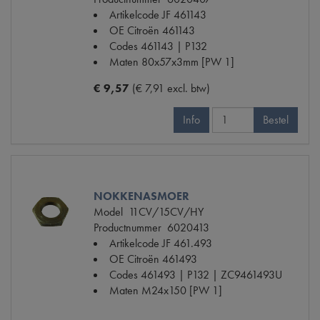
Artikelcode JF
461143
OE Citroën
461143
Codes
461143 | P132
Maten
80x57x3mm [PW 1]
€ 9,57
(€ 7,91 excl. btw)
Info
Bestel
NOKKENASMOER
Model
11CV/15CV/HY
Productnummer
6020413
Artikelcode JF
461.493
OE Citroën
461493
Codes
461493 | P132 | ZC9461493U
Maten
M24x150 [PW 1]