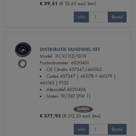
€ 39,51
(€ 32,65 excl. btw)
Info
Bestel
DISTRIBUTIE TANDWIEL SET
Model
11CV/11D/ID19
Productnummer
6020401
OE Citroën
457347/461745
Codes
457347 | 461178 + 461179 |
461745 | P132
Alternatief
6020406
Maten
19/38T [PW 1]
€ 377,92
(€ 312,33 excl. btw)
Info
Bestel