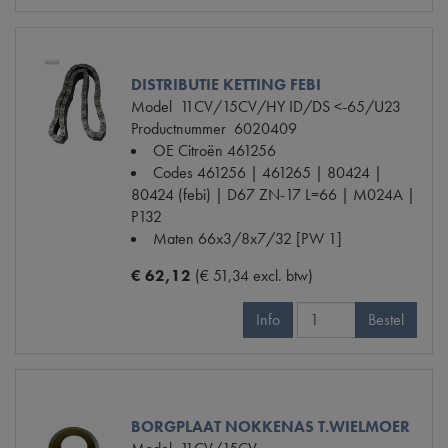
DISTRIBUTIE KETTING FEBI
Model
11CV/15CV/HY ID/DS <-65/U23
Productnummer
6020409
OE Citroën
461256
Codes
461256 | 461265 | 80424 |
80424 (febi) | D67 ZN-17 L=66 | M024A |
P132
Maten
66x3/8x7/32 [PW 1]
€ 62,12
(€ 51,34 excl. btw)
Info
Bestel
BORGPLAAT NOKKENAS T.WIELMOER