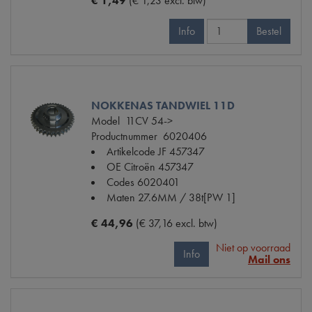
€ 1,49
(€ 1,23 excl. btw)
Info
Bestel
NOKKENAS TANDWIEL 11D
Model
11CV 54->
Productnummer
6020406
Artikelcode JF
457347
OE Citroën
457347
Codes
6020401
Maten
27.6MM / 38t[PW 1]
€ 44,96
(€ 37,16 excl. btw)
Niet op voorraad
Info
Mail ons