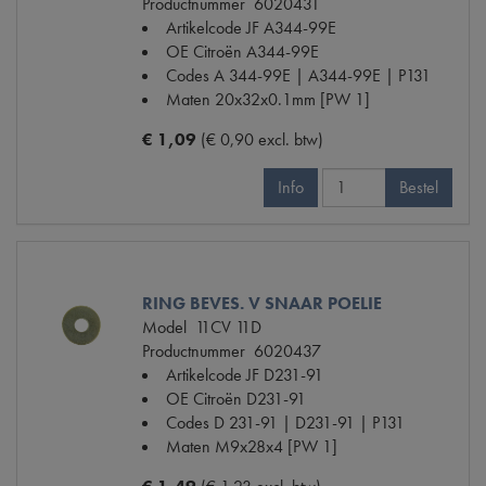
Productnummer
6020431
Artikelcode JF
A344-99E
OE Citroën
A344-99E
Codes
A 344-99E | A344-99E | P131
Maten
20x32x0.1mm [PW 1]
€ 1,09
(€ 0,90 excl. btw)
Info
Bestel
RING BEVES. V SNAAR POELIE
Model
11CV 11D
Productnummer
6020437
Artikelcode JF
D231-91
OE Citroën
D231-91
Codes
D 231-91 | D231-91 | P131
Maten
M9x28x4 [PW 1]