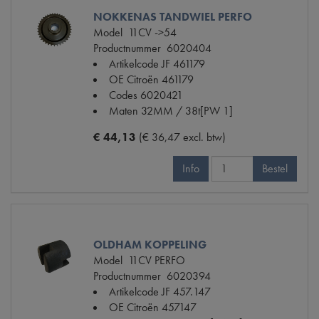
NOKKENAS TANDWIEL PERFO
Model
11CV ->54
Productnummer
6020404
Artikelcode JF
461179
OE Citroën
461179
Codes
6020421
Maten
32MM / 38t[PW 1]
€ 44,13
(€ 36,47 excl. btw)
Info
Bestel
OLDHAM KOPPELING
Model
11CV PERFO
Productnummer
6020394
Artikelcode JF
457.147
OE Citroën
457147