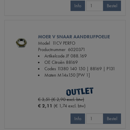
Info
Bestel
MOER V SNAAR AANDRIJFPOELIE
Model
11CV PERFO
Productnummer
6020371
Artikelcode JF
088.169
OE Citroën
88169
Codes
11380 140 150 | 88169 | P131
Maten
M14x150 [PW 1]
€ 3,51 (€ 2,90 excl. btw)
€ 2,11
(€ 1,74 excl. btw)
Info
Bestel