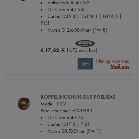
Artikelcode JF
451513
OE Citroën
451513
Codes
451513 | DS124-1 | H124-5 |
P131
Maten
O 26x50x9mm [PW 8]
€ 17,82
(€ 14,73 excl. btw)
Niet op voorraad
Info
Mail ons
KOPPELINGSHUIS BUS POELIEAS
Model
11CV
Productnummer
6020383
OE Citroën
451715
Codes
451715 | P131
Maten
20.5X21mm [PW 1]