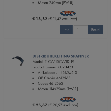
Maten
240mm [PW 8]
€ 13,82
(€ 11,42 excl. btw)
Info
Bestel
DISTRIBUTIEKETTING SPANNER
Model
11CV/15CV/ID 19
Productnummer
6020423
Artikelcode JF
461.256-S
OE Citroën
461256S
Codes
461256S
Maten
114x29mm [PW 1]
€ 25,37
(€ 20,97 excl. btw)