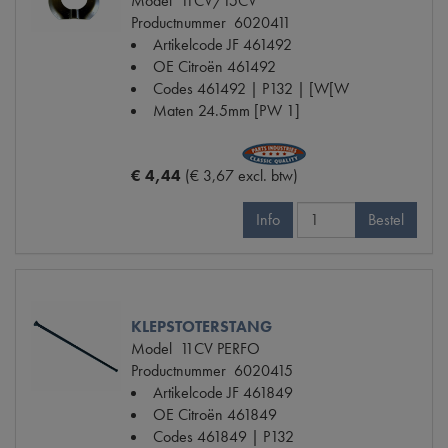
Model
11CV/15CV
Productnummer
6020411
Artikelcode JF
461492
OE Citroën
461492
Codes
461492 | P132 | [W[W
Maten
24.5mm [PW 1]
€ 4,44
(€ 3,67 excl. btw)
Info
Bestel
KLEPSTOTERSTANG
Model
11CV PERFO
Productnummer
6020415
Artikelcode JF
461849
OE Citroën
461849
Codes
461849 | P132