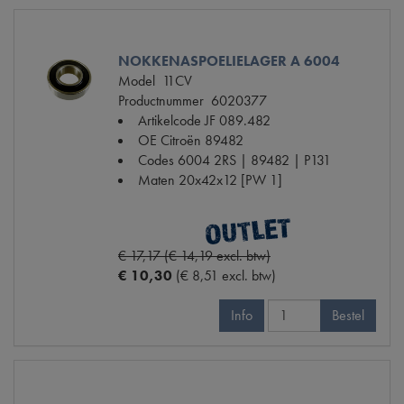
NOKKENASPOELIELAGER A 6004
Model
11CV
Productnummer
6020377
Artikelcode JF
089.482
OE Citroën
89482
Codes
6004 2RS | 89482 | P131
Maten
20x42x12 [PW 1]
€ 17,17 (€ 14,19 excl. btw)
€ 10,30
(€ 8,51 excl. btw)
Info
Bestel