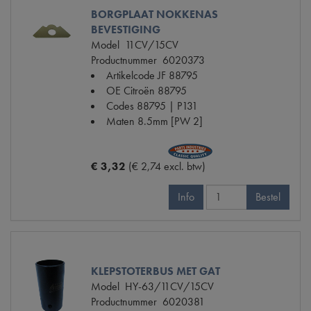
BORGPLAAT NOKKENAS
BEVESTIGING
Model
11CV/15CV
Productnummer
6020373
Artikelcode JF
88795
OE Citroën
88795
Codes
88795 | P131
Maten
8.5mm [PW 2]
€ 3,32
(€ 2,74 excl. btw)
Info
Bestel
KLEPSTOTERBUS MET GAT
Model
HY-63/11CV/15CV
Productnummer
6020381