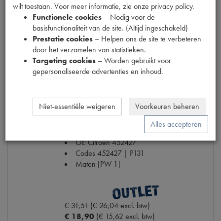
Maten
O 178x41.5mm [PW 1]
wilt toestaan. Voor meer informatie, zie onze privacy policy.
Functionele cookies
– Nodig voor de
€ 88,25
(€ 72,93 excl. btw)
basisfunctionaliteit van de site. (Altijd ingeschakeld)
Prestatie cookies
– Helpen ons de site te verbeteren
Niet op voorraad
Info
door het verzamelen van statistieken.
Mail ons
Targeting cookies
– Worden gebruikt voor
gepersonaliseerde advertenties en inhoud.
AANDR.POELIE AS KOPP.HUIS
Niet-essentiële weigeren
Voorkeuren beheren
Model
11CV PERFO
Productnummer
6020391
Alles accepteren
Artikelcode JF
452.427
OE Citroën
452427
Codes
452427 | P131
Maten
[PW 1]
€ 31,51 (€ 26,04 excl. btw)
€ 18,90
(€ 15,62 excl. btw)