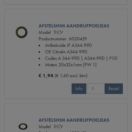
AFSTELSHIM AANDRIJFPOELIEAS
Model
11CV
Productnummer
6020429
Artikelcode JF
A344-99D
OE Citroën
A344-99D
Codes
A 344-99D | A344-99D | P131
Maten
20x32x1mm [PW 1]
€ 1,94
(€ 1,60 excl. btw)
Info
Bestel
AFSTELSHIM AANDRIJFPOELIEAS
Model
11CV