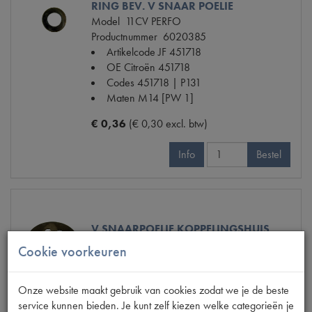
RING BEV. V SNAAR POELIE
Model
11CV PERFO
Productnummer
6020385
Artikelcode JF
451718
OE Citroën
451718
Codes
451718 | P131
Maten
M14 [PW 1]
€ 0,36
(€ 0,30 excl. btw)
Info
Bestel
V SNAARPOELIE KOPPELINGSHUIS
Model
11CV
Cookie voorkeuren
Productnummer
6020389
Artikelcode JF
451721
OE Citroën
451721
Onze website maakt gebruik van cookies zodat we je de beste
Codes
451721 | P131
service kunnen bieden. Je kunt zelf kiezen welke categorieën je