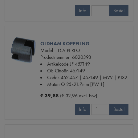
Info
Bestel
OLDHAM KOPPELING
Model
11CV PERFO
Productnummer
6020393
Artikelcode JF
457149
OE Citroën
457149
Codes
452.457 | 457149 | MVV | P132
Maten
O 25x21.7mm [PW 1]
€ 39,88
(€ 32,96 excl. btw)
Info
Bestel