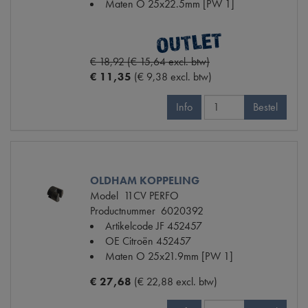
Maten
O 25x22.5mm [PW 1]
€ 18,92 (€ 15,64 excl. btw)
€ 11,35
(€ 9,38 excl. btw)
Info
Bestel
OLDHAM KOPPELING
Model
11CV PERFO
Productnummer
6020392
Artikelcode JF
452457
OE Citroën
452457
Maten
O 25x21.9mm [PW 1]
€ 27,68
(€ 22,88 excl. btw)