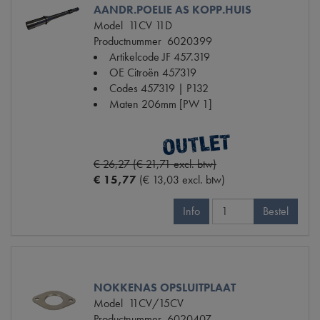
AANDR.POELIE AS KOPP.HUIS
Model
11CV 11D
Productnummer
6020399
Artikelcode JF
457.319
OE Citroën
457319
Codes
457319 | P132
Maten
206mm [PW 1]
€ 26,27 (€ 21,71 excl. btw)
€ 15,77
(€ 13,03 excl. btw)
Info
Bestel
NOKKENAS OPSLUITPLAAT
Model
11CV/15CV
Productnummer
6020407