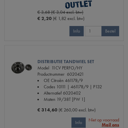
€ 3,68 (€ 3,04 excl. btw)
€ 2,20
(€ 1,82 excl. btw)
Info
Bestel
DISTRIBUTIE TANDWIEL SET
Model
11CV PERFO/HY
Productnummer
6020421
OE Citroën
461178/9
Codes
10111 | 461178/9 | P132
Alternatief
6020402
Maten
19/38T [PW 1]
€ 314,60
(€ 260,00 excl. btw)
Niet op voorraad
Info
Mail ons