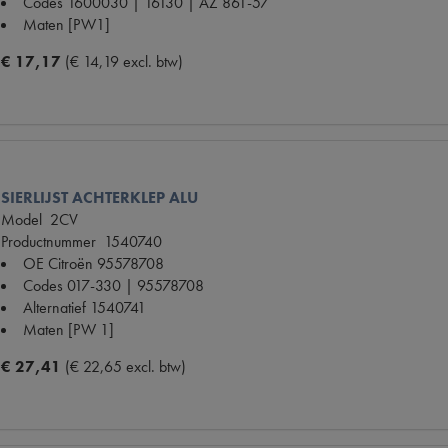
Codes
1600030 | 16130 | AZ 861-57
Maten
[PW1]
€ 17,17
(€ 14,19 excl. btw)
SIERLIJST ACHTERKLEP ALU
Model
2CV
Productnummer
1540740
OE Citroën
95578708
Codes
017-330 | 95578708
Alternatief
1540741
Maten
[PW 1]
€ 27,41
(€ 22,65 excl. btw)