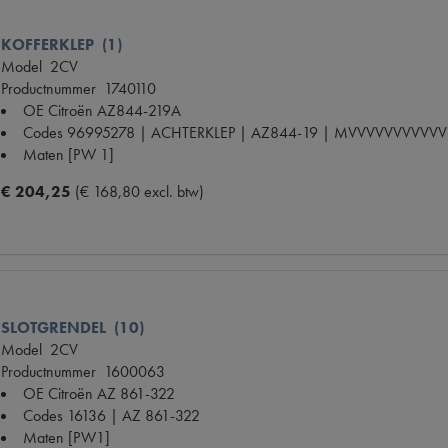
KOFFERKLEP (1)
Model
2CV
Productnummer
1740110
OE Citroën
AZ844-219A
Codes
96995278 | ACHTERKLEP | AZ844-19 | MVVVVVVVVVVV
Maten
[PW 1]
€ 204,25
(€ 168,80 excl. btw)
SLOTGRENDEL (10)
Model
2CV
Productnummer
1600063
OE Citroën
AZ 861-322
Codes
16136 | AZ 861-322
Maten
[PW1]