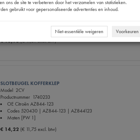
HOUDER KOFFERKLEP
n ons de site te verbeteren door het verzamelen van statistieken.
Model
2CV
den gebruikt voor gepersonaliseerde advertenties en inhoud.
Productnummer
1740234
Codes
520060
Maten
[PW 1]
Niet-essentiële weigeren
Voorkeuren
€ 13,93
(€ 11,51 excl. btw)
SLOTBEUGEL KOFFERKLEP
Model
2CV
Productnummer
1740233
OE Citroën
AZ844-123
Codes
520430 | AZ844-123 | AZ844123
Maten
[PW 1]
€ 14,22
(€ 11,75 excl. btw)