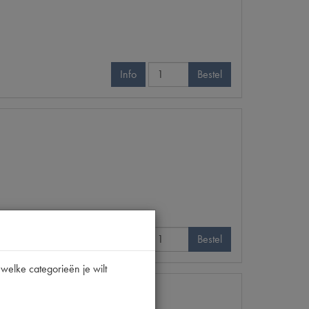
Info
Bestel
Info
Bestel
welke categorieën je wilt