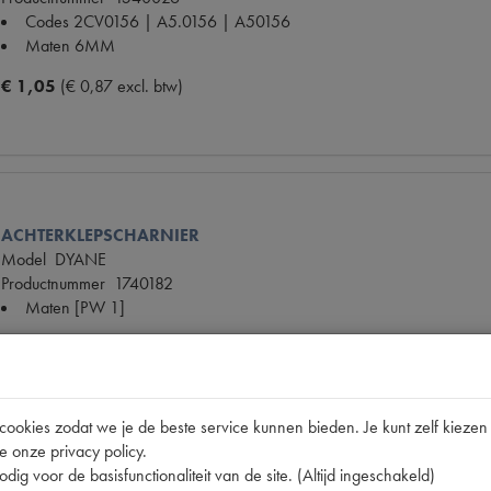
Codes
2CV0156 | A5.0156 | A50156
Maten
6MM
€ 1,05
(€ 0,87 excl. btw)
ACHTERKLEPSCHARNIER
Model
DYANE
Productnummer
1740182
Maten
[PW 1]
€ 50,78
(€ 41,97 excl. btw)
okies zodat we je de beste service kunnen bieden. Je kunt zelf kiezen 
e onze privacy policy.
dig voor de basisfunctionaliteit van de site. (Altijd ingeschakeld)