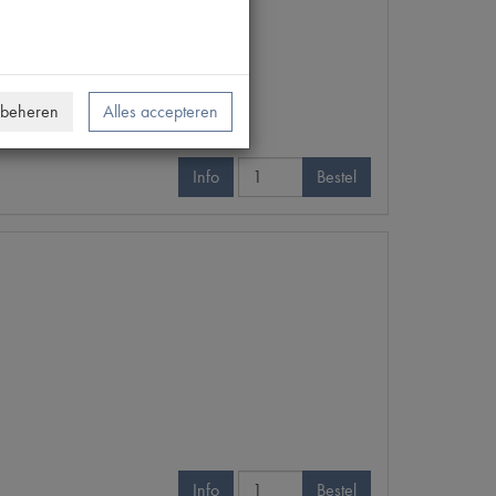
 beheren
Alles accepteren
Info
Bestel
Info
Bestel