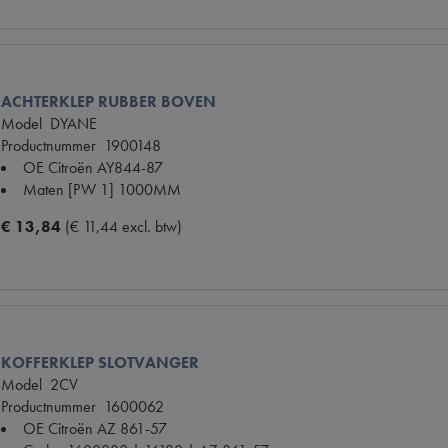
ACHTERKLEP RUBBER BOVEN
Model
DYANE
Productnummer
1900148
OE Citroën
AY844-87
Maten
[PW 1] 1000MM
€ 13,84
(€ 11,44 excl. btw)
KOFFERKLEP SLOTVANGER
Model
2CV
Productnummer
1600062
OE Citroën
AZ 861-57