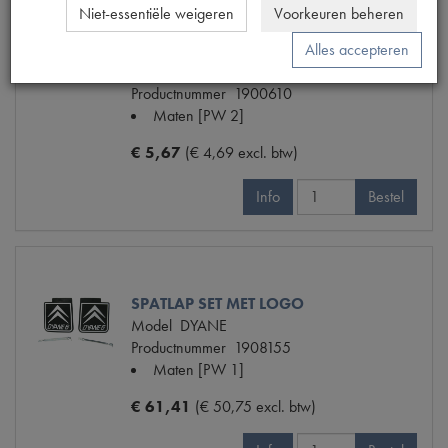
Niet-essentiële weigeren
Voorkeuren beheren
Alles accepteren
KLINKNAGELSET SPATLAP/DAKBEUG
Model
2CV
Productnummer
1900610
Maten
[PW 2]
€ 5,67
(€ 4,69 excl. btw)
Info
Bestel
SPATLAP SET MET LOGO
Model
DYANE
Productnummer
1908155
Maten
[PW 1]
€ 61,41
(€ 50,75 excl. btw)