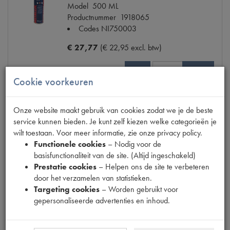
Model
500 ML
Productnummer
1918065
Codes
NI750003
€ 27,77
(€ 22,95 excl. btw)
Info
Bestel
Cookie voorkeuren
Onze website maakt gebruik van cookies zodat we je de beste
service kunnen bieden. Je kunt zelf kiezen welke categorieën je
DINITROL RC 900
wilt toestaan. Voor meer informatie, zie onze privacy policy.
Model
OVERSCHILDERBAAR
Functionele cookies
– Nodig voor de
Productnummer
1918069
basisfunctionaliteit van de site. (Altijd ingeschakeld)
OE Citroën
RC900
Prestatie cookies
– Helpen ons de site te verbeteren
door het verzamelen van statistieken.
€ 51,43
(€ 42,50 excl. btw)
Targeting cookies
– Worden gebruikt voor
gepersonaliseerde advertenties en inhoud.
Info
Bestel