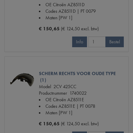
OE Citroën
AZ8511D
Codes
AZ8511D | PT 0079
Maten
[PW 1]
€ 150,65
(€ 124,50 excl. btw)
Info
Bestel
SCHERM RECHTS VOOR OUDE TYPE
(1)
Model
2CV 425CC
Productnummer
1740022
OE Citroën
AZ8511E
Codes
AZ8511E | PT 0078
Maten
[PW 1]
€ 150,65
(€ 124,50 excl. btw)