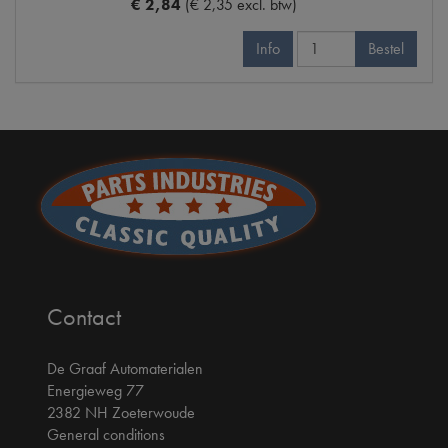
€ 2,84
(€ 2,35 excl. btw)
Info
Bestel
Contact
De Graaf Automaterialen
Energieweg 77
2382 NH Zoeterwoude
General conditions