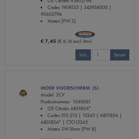
OE Citroën
95602794
Codes
1908153 | 342958000 |
95602794
Maten
[PW 2]
€ 7,45
(€ 6,16 excl. btw)
Info
Bestel
MOER VOORSCHERM (5)
Model
2CV
Productnummer
1540061
OE Citroën
A85185A*
Codes
015-210 | 15245 | A85185A |
A85185A* | CTO15245
Maten
SW18mm [PW 8]