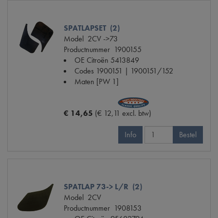
SPATLAPSET (2)
Model
2CV ->73
Productnummer
1900155
OE Citroën
5413849
Codes
1900151 | 1900151/152
Maten
[PW 1]
€ 14,65
(€ 12,11 excl. btw)
Info
Bestel
SPATLAP 73-> L/R (2)
Model
2CV
Productnummer
1908153