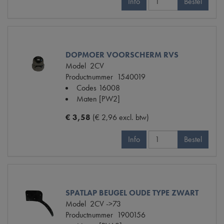
Info
Bestel
DOPMOER VOORSCHERM RVS
Model
2CV
Productnummer
1540019
Codes
16008
Maten
[PW2]
€ 3,58
(€ 2,96 excl. btw)
Info
Bestel
SPATLAP BEUGEL OUDE TYPE ZWART
Model
2CV ->73
Productnummer
1900156