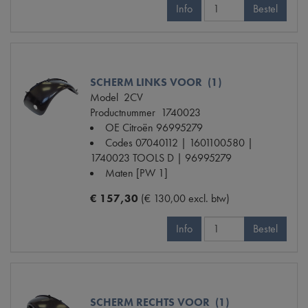
Info
Bestel
SCHERM LINKS VOOR (1)
Model
2CV
Productnummer
1740023
OE Citroën
96995279
Codes
07040112 | 1601100580 |
1740023 TOOLS D | 96995279
Maten
[PW 1]
€ 157,30
(€ 130,00 excl. btw)
Info
Bestel
SCHERM RECHTS VOOR (1)