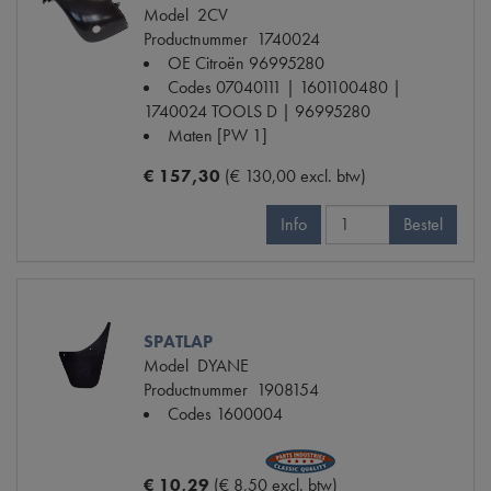
Model
2CV
Productnummer
1740024
OE Citroën
96995280
Codes
07040111 | 1601100480 |
1740024 TOOLS D | 96995280
Maten
[PW 1]
€ 157,30
(€ 130,00 excl. btw)
Info
Bestel
SPATLAP
Model
DYANE
Productnummer
1908154
Codes
1600004
€ 10,29
(€ 8,50 excl. btw)