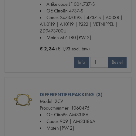
Artikelcode JF
004.737-S
OE Citroën
4737-S
Codes
24737019S | 4737-S | A033B |
A1.0119 | A10119 | P222 | VETNIPPEL |
ZD9473700U
Maten
M7 180 [PW 2]
€ 2,34
(€ 1,93 excl. btw)
Info
Bestel
DIFFERENTIEELPAKKING (3)
Model
2CV
Productnummer
1060475
OE Citroën
AM33186
Codes
909 | AM33186A
Maten
[PW 2]