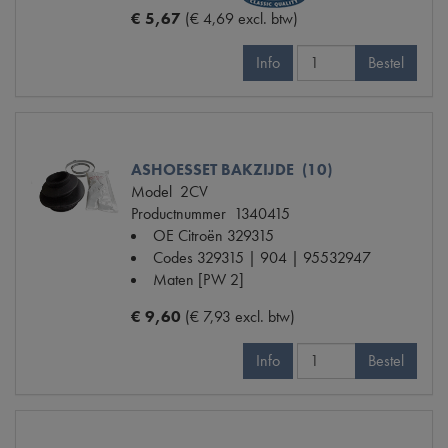
€ 5,67
(€ 4,69 excl. btw)
Info
Bestel
ASHOESSET BAKZIJDE (10)
Model
2CV
Productnummer
1340415
OE Citroën
329315
Codes
329315 | 904 | 95532947
Maten
[PW 2]
€ 9,60
(€ 7,93 excl. btw)
Info
Bestel