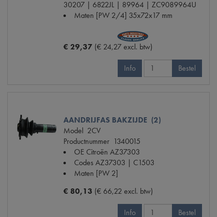
30207 | 6822JL | 89964 | ZC9089964U
Maten
[PW 2/4] 35x72x17 mm
€ 29,37
(€ 24,27 excl. btw)
Info
Bestel
AANDRIJFAS BAKZIJDE (2)
Model
2CV
Productnummer
1340015
OE Citroën
AZ37303
Codes
AZ37303 | C1503
Maten
[PW 2]
€ 80,13
(€ 66,22 excl. btw)
Info
Bestel