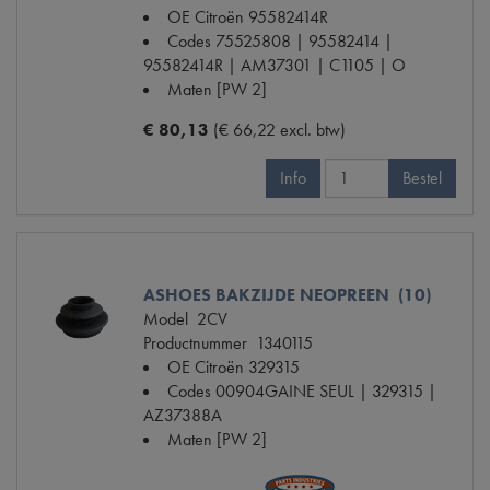
OE Citroën
95582414R
Codes
75525808 | 95582414 |
95582414R | AM37301 | C1105 | O
Maten
[PW 2]
€ 80,13
(€ 66,22 excl. btw)
Info
Bestel
ASHOES BAKZIJDE NEOPREEN (10)
Model
2CV
Productnummer
1340115
OE Citroën
329315
Codes
00904GAINE SEUL | 329315 |
AZ37388A
Maten
[PW 2]