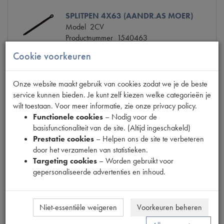
SPLITPEN 4X63 (AANDR.AS MOER)
Model
2CV
Productnummer
1540463
Codes
0470 4 63 250 | 690670
Cookie voorkeuren
Maten
[PW 2]
€ 0,22
(€ 0,18 excl. btw)
Onze website maakt gebruik van cookies zodat we je de beste
service kunnen bieden. Je kunt zelf kiezen welke categorieën je
Info
Bestel
wilt toestaan. Voor meer informatie, zie onze privacy policy.
Functionele cookies
– Nodig voor de
basisfunctionaliteit van de site. (Altijd ingeschakeld)
Prestatie cookies
– Helpen ons de site te verbeteren
door het verzamelen van statistieken.
BOUT AANDR.AS/POELIE BOUT
Targeting cookies
– Worden gebruikt voor
Model
2CV/11CV 11D
gepersonaliseerde advertenties en inhoud.
Productnummer
1540104
Codes
2CV0915 | 538-S | 6020427 |
A5.0915 | A50915
Niet-essentiële weigeren
Voorkeuren beheren
Maten
[PW8/1] M9X25