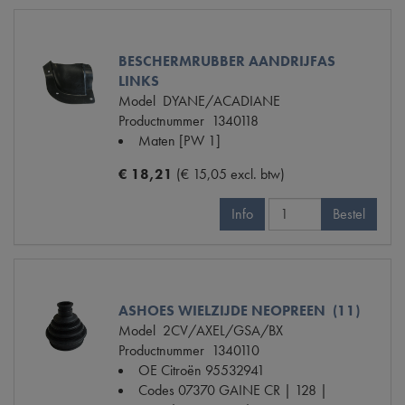
BESCHERMRUBBER AANDRIJFAS
LINKS
Model
DYANE/ACADIANE
Productnummer
1340118
Maten
[PW 1]
€ 18,21
(€ 15,05 excl. btw)
Info
Bestel
ASHOES WIELZIJDE NEOPREEN (11)
Model
2CV/AXEL/GSA/BX
Productnummer
1340110
OE Citroën
95532941
Codes
07370 GAINE CR | 128 |