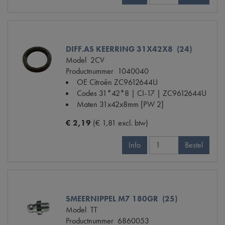
DIFF.AS KEERRING 31X42X8 (24)
Model
2CV
Productnummer
1040040
OE Citroën
ZC9612644U
Codes
31*42*8 | CI-17 | ZC9612644U
Maten
31x42x8mm [PW 2]
€ 2,19
(€ 1,81 excl. btw)
Info
Bestel
SMEERNIPPEL M7 180GR (25)
Model
TT
Productnummer
6860053