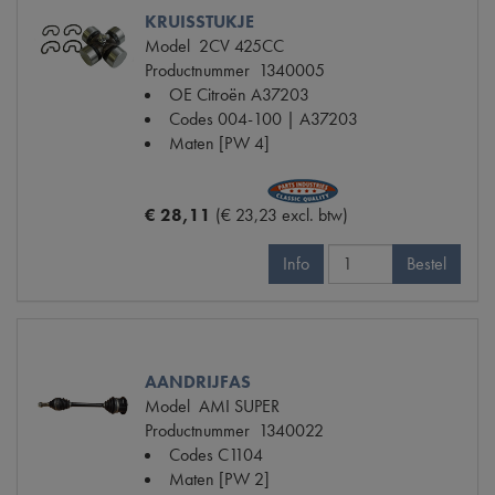
KRUISSTUKJE
Model
2CV 425CC
Productnummer
1340005
OE Citroën
A37203
Codes
004-100 | A37203
Maten
[PW 4]
€ 28,11
(€ 23,23 excl. btw)
Info
Bestel
AANDRIJFAS
Model
AMI SUPER
Productnummer
1340022
Codes
C1104
Maten
[PW 2]