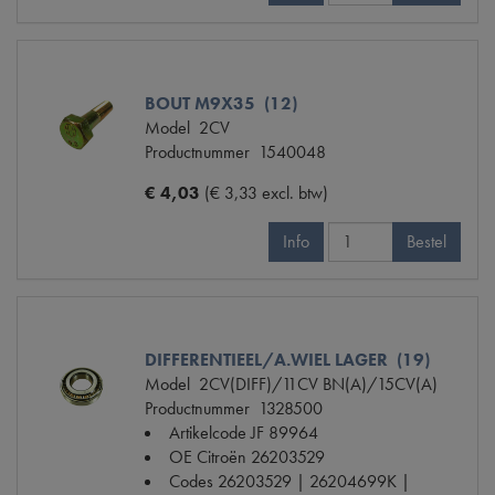
BOUT M9X35 (12)
Model
2CV
Productnummer
1540048
€ 4,03
(€ 3,33 excl. btw)
Info
Bestel
DIFFERENTIEEL/A.WIEL LAGER (19)
Model
2CV(DIFF)/11CV BN(A)/15CV(A)
Productnummer
1328500
Artikelcode JF
89964
OE Citroën
26203529
Codes
26203529 | 26204699K |