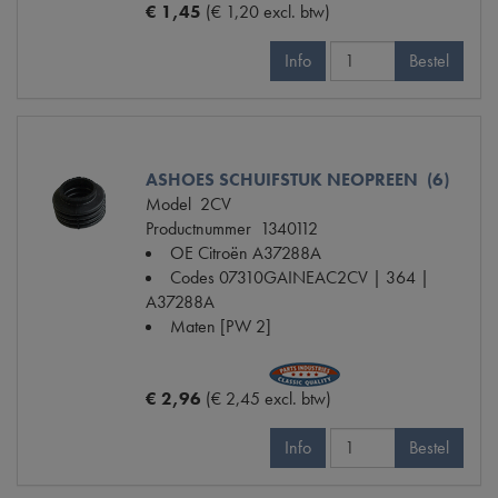
€ 1,45
(€ 1,20 excl. btw)
Info
Bestel
ASHOES SCHUIFSTUK NEOPREEN (6)
Model
2CV
Productnummer
1340112
OE Citroën
A37288A
Codes
07310GAINEAC2CV | 364 |
A37288A
Maten
[PW 2]
€ 2,96
(€ 2,45 excl. btw)
Info
Bestel