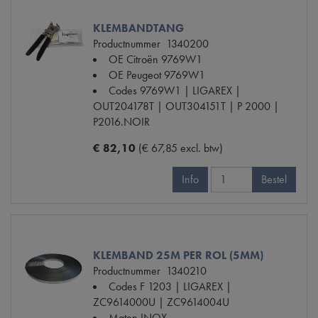
KLEMBANDTANG
Productnummer
1340200
OE Citroën
9769W1
OE Peugeot
9769W1
Codes
9769W1 | LIGAREX |
OUT204178T | OUT304151T | P 2000 |
P2016.NOIR
€ 82,10
(€ 67,85 excl. btw)
Info
Bestel
KLEMBAND 25M PER ROL (5MM)
Productnummer
1340210
Codes
F 1203 | LIGAREX |
ZC9614000U | ZC9614004U
Maten
INOX