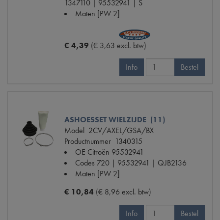
1347110 | 95532941 | S
Maten
[PW 2]
€ 4,39
(€ 3,63 excl. btw)
Info
Bestel
ASHOESSET WIELZIJDE (11)
Model
2CV/AXEL/GSA/BX
Productnummer
1340315
OE Citroën
95532941
Codes
720 | 95532941 | QJB2136
Maten
[PW 2]
€ 10,84
(€ 8,96 excl. btw)
Info
Bestel