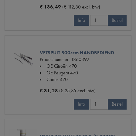
€ 136,49
(€ 112,80 excl. btw)
Info
Bestel
VETSPUIT 500ccm HANDBEDIEND
Productnummer
1860392
OE Citroën
470
OE Peugeot
470
Codes
470
€ 31,28
(€ 25,85 excl. btw)
Info
Bestel