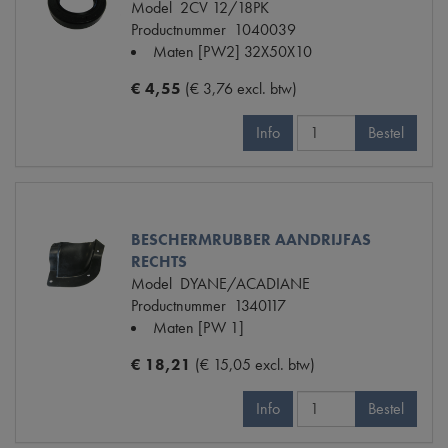
Model
2CV 12/18PK
Productnummer
1040039
Maten
[PW2] 32X50X10
€ 4,55
(€ 3,76 excl. btw)
Info
Bestel
BESCHERMRUBBER AANDRIJFAS
RECHTS
Model
DYANE/ACADIANE
Productnummer
1340117
Maten
[PW 1]
€ 18,21
(€ 15,05 excl. btw)
Info
Bestel