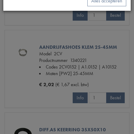
Alles accepteren
€ 3,27
(€ 2,70 excl. btw)
Info
Bestel
AANDRIJFASHOES KLEM 25-45MM
Model
2CV
Productnummer
1340221
Codes
2CV0152 | A1.0152 | A10152
Maten
[PW2] 25-45MM
€ 2,02
(€ 1,67 excl. btw)
Info
Bestel
DIFF.AS KEERRING 35X50X10