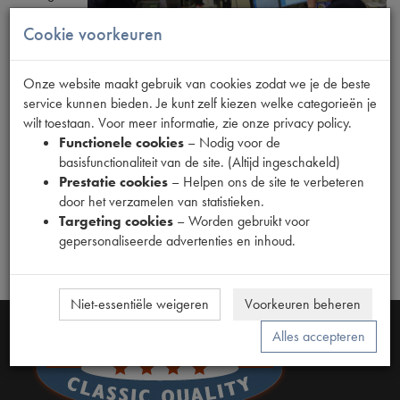
gegevens:
Cookie voorkeuren
CTA Service
Energieweg
Onze website maakt gebruik van cookies zodat we je de beste
77
service kunnen bieden. Je kunt zelf kiezen welke categorieën je
2382 NH Zoeterwoude
wilt toestaan. Voor meer informatie, zie onze privacy policy.
sales@ctaservice.nl
Functionele cookies
– Nodig voor de
basisfunctionaliteit van de site. (Altijd ingeschakeld)
Tel: 0031-(0)71 - 541 9450
Prestatie cookies
– Helpen ons de site te verbeteren
Fax: 0031-(0)71 - 541 9628
door het verzamelen van statistieken.
Targeting cookies
– Worden gebruikt voor
Wij zijn geopend van maandag t/m donderdag van 08.00 tot
gepersonaliseerde advertenties en inhoud.
17.00 uur en op vrijdag van 08.00 tot 15.30 uur.
Niet-essentiële weigeren
Voorkeuren beheren
Alles accepteren